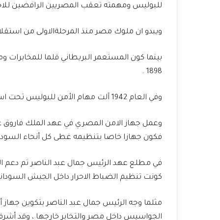
للبوليس ومهمته تعقب المصريين الرافضين للاحت
ويبدو ان ملوك مصر منذ المرحلةالاولى من استقلالها عام 1922 تولوا مهام الإشراف على ال
بينما كون المستعمر البريطاني قلما للمخابرات 
1898 .
وفي العام 1942 آلت مهام الأمن للبوليس تحت اسم الفرع المخصوص .
وعمل جهاز الامن المصري في عهد الملك فاروق على
فكون جهازا خاصا بتنظيمه غطى كل أنحاء السودا
في مطلع عهد الرئيس جمال عبد الناصر تم دعم ال
كونت تنظيم الضباط الاحرار داخل الجيش السوداني 1956/1957
مثلما وجه الرئيس جمال عبد الناصر بتكوين جهاز
الجواسيس داخل مصر والتخابر خارجها ، وقد أشرفت