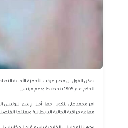
يمكن القول ان مصر عرفت الأجهزة الأمنية النظام
الحكم عام 1805 بتخطيط ودعم فرنسي .
امر محمد علي بتكوين جهاز أمني بإسم البوليس ا
مهامه مراقبة الجالية البريطانية وبعثتها القنصلي
وجهاز للمخابرات الخارجية بإسم قلم المخابرات 