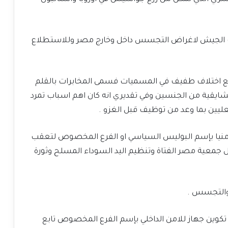
ت الجيش لاغراض التجسس داخل وخارج مصر وللاستطلاع
مع اختلاف طفيف في المسميات فسمى المخابرات بالقلم
لشايقية من الجنسين وفي تقديري انه كان اهم اسباب تمرد
عليين بما وعد من توظيف قبل الغزو .
صر سنة 1882 اسسوا جهازا أمنيا بإسم البوليس السياسي او الفرع المخصوص لتعقب
ثل جمعية مصر الفتاة وتنظيم اليد السوداء المسلح وثورة
 والتجسس .
ستعمر البريطاني في مصر سنة 1913على تكوين جهاز للامن الداخلي بإسم الفرع المخصوص تابع