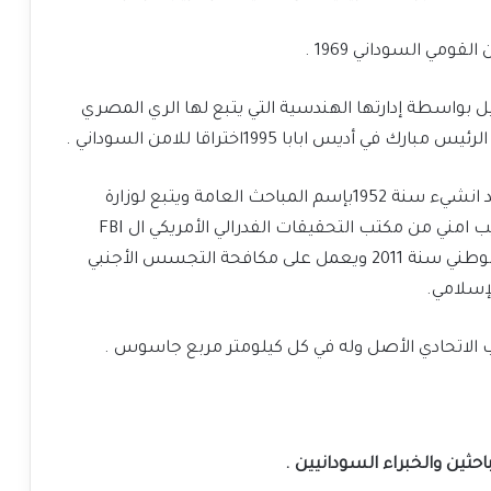
مي السوداني 1969 .
ل بواسطة إدارتها الهندسية التي يتبع لها الري المصري
س ابابا 1995اختراقا للامن السوداني .
اما مباحث أمن الدولة اوالامن الداخلي المصري فقد انشيء سنة 1952بإسم المباحث العامة ويتبع لوزارة
الداخلية ، ليتحول اسمها للمباحث أمن الدولة بتدريب امني من مكتب التحقيقات الفدرالي الأمريكي ال FBI
والامن الداخلي السوفيتي ، ثم تحول اسمه للأمن الوطني سنة 2011 ويعمل على مكافحة التجسس الأجنبي
إسلامي.
الاتحادي الأصل وله في كل كيلومتر مربع جاسوس .
حثين والخبراء السودانيين .