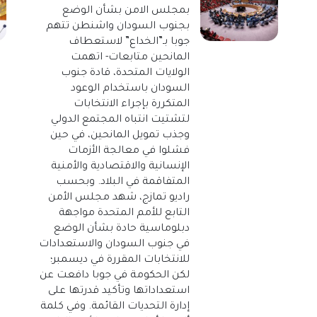
بمجلس الامن بشأن الوضع
بجنوب السودان واشنطن تتهم
جوبا بـ”الخداع” لاستعطاف
المانحين متابعات- اتهمت
الولايات المتحدة، قادة جنوب
السودان باستخدام الوعود
المتكررة بإجراء الانتخابات
لتشتيت انتباه المجتمع الدولي
وجذب تمويل المانحين، في حين
فشلوا في معالجة الأزمات
الإنسانية والاقتصادية والأمنية
المتفاقمة في البلاد. وبحسب
راديو تمازج، شهد مجلس الأمن
التابع للأمم المتحدة مواجهة
دبلوماسية حادة بشأن الوضع
في جنوب السودان والاستعدادات
للانتخابات المقررة في ديسمبر؛
لكن الحكومة في جوبا دافعت عن
استعداداتها وتأكيد قدرتها على
إدارة التحديات القائمة. وفي كلمة