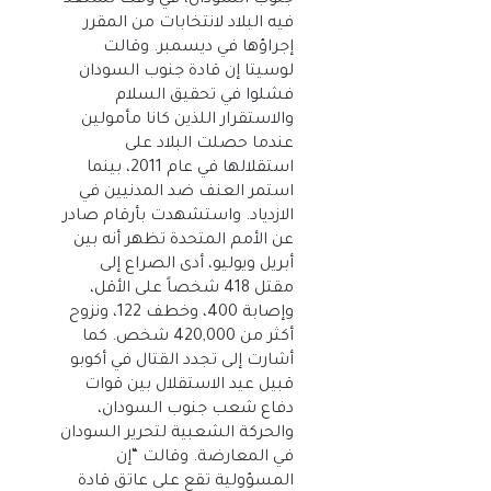
جنوب السودان، في وقت تستعد
فيه البلاد لانتخابات من المقرر
إجراؤها في ديسمبر. وقالت
لوسيتا إن قادة جنوب السودان
فشلوا في تحقيق السلام
والاستقرار اللذين كانا مأمولين
عندما حصلت البلاد على
استقلالها في عام 2011، بينما
استمر العنف ضد المدنيين في
الازدياد. واستشهدت بأرقام صادر
عن الأمم المتحدة تظهر أنه بين
أبريل ويوليو، أدى الصراع إلى
مقتل 418 شخصاً على الأقل،
وإصابة 400، وخطف 122، ونزوح
أكثر من 420,000 شخص. كما
أشارت إلى تجدد القتال في أكوبو
قبيل عيد الاستقلال بين قوات
دفاع شعب جنوب السودان،
والحركة الشعبية لتحرير السودان
في المعارضة. وقالت “إن
المسؤولية تقع على عاتق قادة