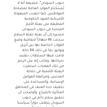
جنوب السودان”، مضيفة أنه لا
يُسْتَخْدَم الموارد العامة لمصلحة
المواطنين. كما انتقدت المبعوثة
الأمريكية القيود الحكومية
المطبقة على بعثة الأمم
المتحدة في جنوب السودان،
مشيرة إلى أن بعثة حفظ السلام
سجلت 86 انتهاكاً لاتفاقية وضع
القوات الخاصة بها بين أبريل
ويوليو، بما في ذلك 84 حالة
قامت فيها السلطات بتقييد
تحركاتها. وقالت إنه على الرغم
من تلك العقبات، استمرت
البعثة الأممية في حماية
المدنيين، ومرافقة القوافل
الإنسانية، والمساعدة على
تخفيف حدة العنف في المناطق
المتأثرة بالصراع. وأوضحت أن
تحقيق سلام دائم في جنوب
السودان يتطلب حواراً سياسياً