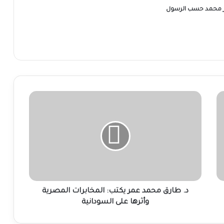
ر محمد حسب الرسول
د.
طارق
محمد
عمر
يكتب:
المخابرات
المصرية
وأثرها
على
السودانية
د. طارق محمد عمر يكتب: المخابرات المصرية
وأثرها على السودانية