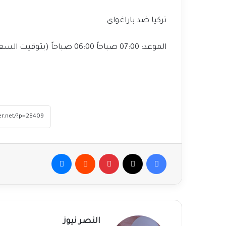
تركيا ضد باراغواي
الموعد: 07:00 صباحاً 06:00 صباحاً (بتوقيت السعودية ومصر).
فيسبوك
‫X
بينتيريست
ماسنجر
النصر نيوز