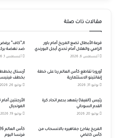
مقالات ذات صلة
قرعة الأبطال تضع المريخ أمام باور
الـ”كاف” يرفض
الزامبي والهلال أمام تحدي أيجل البورندي
ضد نهضة بركا
أغسطس 6, 2026
أغسطس 1, 2026
أوروبا تقاطع كأس العالم ردا على خطة
أرسنال يخطط ل
إنفانتينو الاستثمارية
بخطف فينيسيو
يوليو 31, 2026
يوليو 26, 2026
رئيس (الفيفا) يتعهد بدعم اتحاد كرة
الأرجنتين أمام
القدم السوداني
المونديال
يوليو 20, 2026
يوليو 19, 2026
المريخ يفاجئ جماهيره بالانسحاب من
كأس كاغامي
فرنسا اليوم