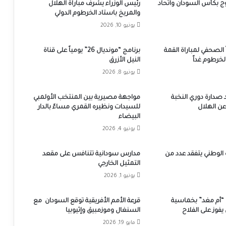
وج بكأس السودان واتحاد
رئيس الوزراء يشرف مباراة الهلال
والمريخ باستاد الخرطوم الدولي
يونيو 10, 2026
ً الصحفي لمباراة القمة
برنامج “مونديال 26” يومياً على قناة
لخرطوم غداً
النيل الأزرق
يونيو 8, 2026
صدارة دوري النخبة
مواجهة مصيرية بين المنتخب الأولمبي
عن الهلال
للسيدات ونظيره القمري مساءً بالدار
البيضاء
يونيو 4, 2026
الوطني يتفقد عدد من
مدارس سودانية تتنافس على مقعد
التمثيل الخارجي
يونيو 1, 2026
“أم مغد” بخماسية
قرعة الأمم الأفريقية توقع السودان مع
فوز على الفلاح
السنغال وموزمبيق وإثيوبيا
مايو 19, 2026