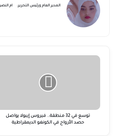
المدير العام ورئيس التحرير:
ام النص
توسع
في
32
منطقة..
فيروس
إيبولا
يواصل
حصد
الأرواح
في
توسع في 32 منطقة.. فيروس إيبولا يواصل
الكونغو
حصد الأرواح في الكونغو الديمقراطية
الديمقراطية