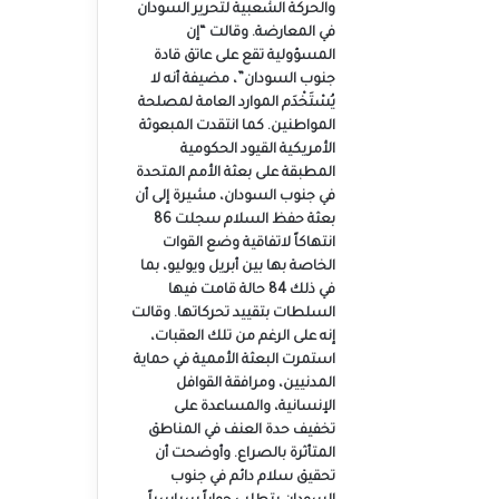
والحركة الشعبية لتحرير السودان
في المعارضة. وقالت “إن
المسؤولية تقع على عاتق قادة
جنوب السودان”، مضيفة أنه لا
يُسْتَخْدَم الموارد العامة لمصلحة
المواطنين. كما انتقدت المبعوثة
الأمريكية القيود الحكومية
المطبقة على بعثة الأمم المتحدة
في جنوب السودان، مشيرة إلى أن
بعثة حفظ السلام سجلت 86
انتهاكاً لاتفاقية وضع القوات
الخاصة بها بين أبريل ويوليو، بما
في ذلك 84 حالة قامت فيها
السلطات بتقييد تحركاتها. وقالت
إنه على الرغم من تلك العقبات،
استمرت البعثة الأممية في حماية
المدنيين، ومرافقة القوافل
الإنسانية، والمساعدة على
تخفيف حدة العنف في المناطق
المتأثرة بالصراع. وأوضحت أن
تحقيق سلام دائم في جنوب