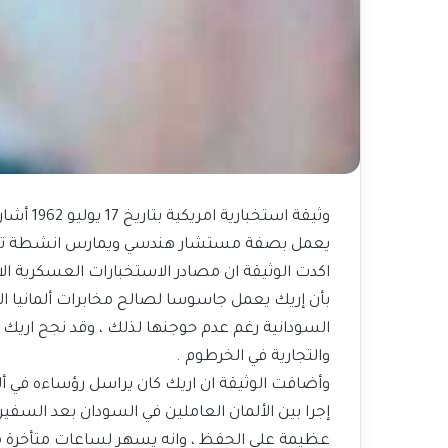
وثيقة اس
يعمل بصفة مستشار هندسي ويمارس انشطة تجارية ، عنوانه الب
اكدت الوثيقة ان مصادر الاستخبارات العسكرية الا
بأن إريك يعمل جاسوسا لصالح مخابرات ألمانيا 
السودانية رغم عدم حوجنها لذلك ، وقد نجح اري
والتجارية في الخرطوم .
وأضافت الوثيقة ان اريك كان يراسل رؤساءه في ألمان
إجرا بين الألمان العاملين في السودان بعد السفير 
عظيمة على الحفظ ، وانه يسهر لساعات متأخرة من ا