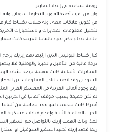
زوجته تساعده في إعداد التقارير .
وان من اقرب أصدقائه وزير التجارة السوداني وانه ا
في تكوين علاقات معه ، وله صلات بضباط كبار ف
لتحليل معلومات المخابرات والاستخبارات الأمريكية 
علاقة نظام حكم عبود بالمانيا الغربية كانت ممتا
.
كبار ضباط البوليس الذين ارتبط بهم إيريك يرجح ا
درجة عالية من التأهيل والخبرة والوطنية فلا يتصور
المخابرات الألمانية كانت مهتمة برصد نشاط الو
السوداني وقد انصب تبادل المعلومات بين الجهازين
رغم وجود ألمانيا الغربية في المعسكر الغربي المناو
لم تكن حميمة بسبب موقف ألمانيا في الحربين العالم
أميركا كانت تتحسب لمواقف انتقامية من ألمانيا بعد
الحرب العالمية الثانية وإعدام قيادات عسكرية الماني
لهذا وذاك اتهمت إريك بالتواصل مع السفير السو
ربما قصد إريك تجنيد السفير السوفيتي او استدرا