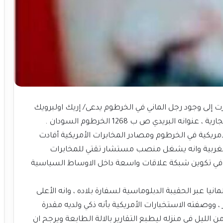
تخبارية امريكية بتاريخ 17 يوليو 1962 أشارت إلى وجود رجل الماني في الخرطوم يدعى/ إريك اولبرويك
ريدي ص ب 1268 الخرطوم السودان .
مريكية في الخرطوم ومصادر المخابرات الأمريكية أفادت
الغربية وانه يشغل منصب مستشار تقتي للمخابرات
ك في تكوين شبكة علاقات واسعة داخل الاوساط السياسية
يا عبر الحقيبة الدبلوماسية لسفارة بلاده ، وانه الأعلى
، ووصفته الاستخبارات الأمريكية بأنه ذكي ولديه مقدرة
لليل في منزله ليطبع التقارير بالالة الطابعة ويرجح ان