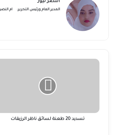
النصر نيوز
المدير العام ورئيس التحرير:
ام النص
تسديد
20
طعنة
لسائق
ناظر
الرزيقات
تسديد 20 طعنة لسائق ناظر الرزيقات