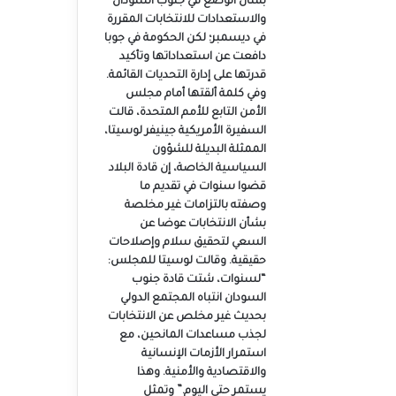
بشأن الوضع في جنوب السودان
والاستعدادات للانتخابات المقررة
في ديسمبر؛ لكن الحكومة في جوبا
دافعت عن استعداداتها وتأكيد
قدرتها على إدارة التحديات القائمة.
وفي كلمة ألقتها أمام مجلس
الأمن التابع للأمم المتحدة، قالت
السفيرة الأمريكية جينيفر لوسيتا،
الممثلة البديلة للشؤون
السياسية الخاصة، إن قادة البلاد
قضوا سنوات في تقديم ما
وصفته بالتزامات غير مخلصة
بشأن الانتخابات عوضا عن
السعي لتحقيق سلام وإصلاحات
حقيقية. وقالت لوسيتا للمجلس:
“لسنوات، شتت قادة جنوب
السودان انتباه المجتمع الدولي
بحديث غير مخلص عن الانتخابات
لجذب مساعدات المانحين، مع
استمرار الأزمات الإنسانية
والاقتصادية والأمنية. وهذا
يستمر حتى اليوم.” وتمثل