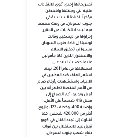
تصريحاتها إحدى أقوى الانتقادات
علنية التي وجهتها واشنطن
مؤخراً للقيادة السياسية في
جنوب السودان، في وقت تستعد
فيه البلاد لانتخابات من المقرر
إجراؤها في ديسمبر. وقالت
لوسيتا إن قادة جنوب السودان
فشلوا في تحقيق السلام
والاستقرار اللذين كانا مأمولين
عندما حصلت البلاد على
استقلالها في عام 2011، بينما
استمر العنف ضد المدنيين في
الازدياد. واستشهدت بأرقام صادر
عن الأمم المتحدة تظهر أنه بين
أبريل ويوليو، أدى الصراع إلى
مقتل 418 شخصاً على الأقل،
وإصابة 400، وخطف 122، ونزوح
أكثر من 420,000 شخص. كما
أشارت إلى تجدد القتال في أكوبو
قبيل عيد الاستقلال بين قوات
دفاع شعب جنوب السودان،