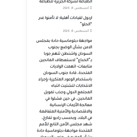
الطباعة لشركة الجزيرة للطباعة
أغسطس 8, 2026
اردول لقيادات أهلية: لا تأمنوا غدر
“الحلو”
أغسطس 8, 2026
مواجهة دبلوماسية حادة بمجلس
الامن بشأن الوضع بجنوب
السودان واشنطن تتهم جوبا
بـ”الخداع” لاستعطاف المانحين
متابعات- اتهمت الولايات
المتحدة، قادة جنوب السودان
باستخدام الوعود المتكررة بإجراء
الانتخابات لتشتيت انتباه
المجتمع الدولي وجذب تمويل
المانحين، في حين فشلوا في
معالجة الأزمات الإنسانية
والاقتصادية والأمنية المتفاقمة
في البلاد. وبحسب راديو تمازج،
شهد مجلس الأمن التابع للأمم
المتحدة مواجهة دبلوماسية حادة