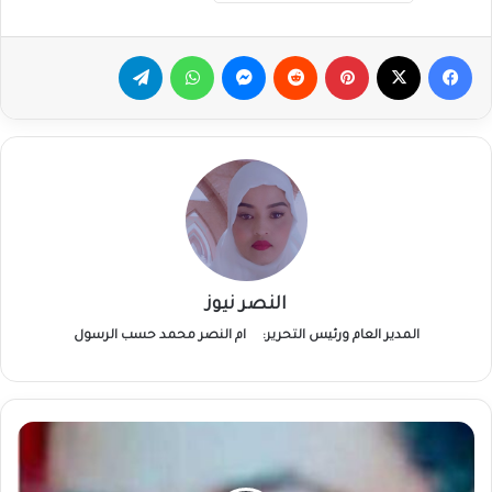
فيسبوك
‫X
بينتيريست
ماسنجر
واتساب
تيلقرام
النصر نيوز
المدير العام ورئيس التحرير:
ام النصر محمد حسب الرسول
د.
طارق
محمد