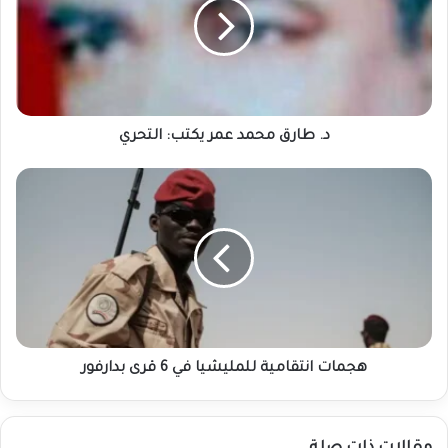
عمر
يكتب:
التحري
د. طارق محمد عمر يكتب: التحري
هجمات
انتقامية
للمليشيا
في
6
قرى
بدارفور
هجمات انتقامية للمليشيا في 6 قرى بدارفور