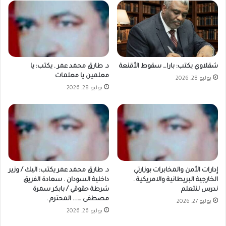
شقلاوي يكتب: بارا… سقوط الأقنعة
د. طارق محمد عمر . يكتب: يا
معلمين يا معلمات
يوليو 28, 2026
يوليو 28, 2026
إدارات الأمن والمخابرات بوزارتي
د. طارق محمد عمر يكتب: اليك / وزير
الخارجية البريطانية والامريكية .
داخلية السودان . سعادة الفريق
ندرس لنتعلم
شرطة حقوقي / بابكر سمرة
مصطفى ……. المحترم .
يوليو 27, 2026
يوليو 26, 2026