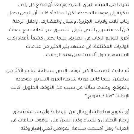
تحركنا من الميناء البري بالخرطوم بعد أن قطع كل راكب
تذكرته إلى وجهته المحددة، لكن المفاجأة كانت أن البص يحمل
ركاب ثلاث ولايات: الجزيرة، وسنار، والقضارف. وخلال الرحلة
كان أحد منسوبي البص يتولى التنسيق عبر الهاتف مع بصات
أخرى لتوزيع الركاب في الطريق، بينما يحمل كشفاً بأعداد ركاب
الولايات المختلفة، في مشهد يثير الكثير من علامات
الاستفهام حول آلية تشغيل هذه الرحلات.
ثم جاءت الصدمة الأكبر. توقف البص بمنطقة الباقير لأكثر من
ساعتين، بينما كانت دورية شرطة المرور السريع موجودة
بالموقع. وعندما سألنا عن سبب هذا التوقف الطويل، كانت
الإجابة: “هناك تفويج.”
أي تفويج هذا والشارع خالٍ من الازدحام؟ وأي سلامة تتحقق
بإجبار الأطفال والنساء وكبار السن على الوقوف ساعات في
العراء؟ وهل أصبحت سلامة المواطن تعني إهدار وقته