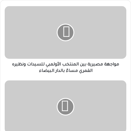
مواجهة
مصيرية
بين
المنتخب
الأولمبي
للسيدات
ونظيره
القمري
مساءً
بالدار
مواجهة مصيرية بين المنتخب الأولمبي للسيدات ونظيره
البيضاء
القمري مساءً بالدار البيضاء
الشرطة
تطبق
الحصار
على
منطقة
بالخرطوم
وتنهي
أسطورة