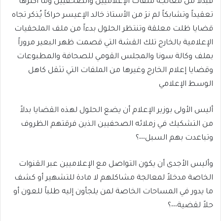
فبدلاً من معالجة ملفات الإعلاميين والصحفيين وما أكثرها
تعقيداً وتشابكاً لم نرَ من الأستاذ خالد الإعيسر حراكاً يُذكر تجاه
قضايا ظلت معلقة وتنتظر الحلول بدءاً من ملف الملحقيات
الإعلامية بالخارج تلك القشة التي قصمت ظهر البعير مروراً
بملف وكالة سونا والمجلس القومي للصحافة والمطبوعات
وقضايا إعلام الخارج وغيرها من الملفات التي تثقل كاهل
الوسط الإعلامي
أليس الأولى بوزير الإعلام أن يضع الحلول لهذه القضايا بدلاً
من التشكيك في زملائه الصحفيين الذين فرقتهم الظروف
وتباعدت بهم السبل٠٠٠؟
وأليس الأجدى أن يكون التواصل مع الإعلاميين عبر القنوات
الخاصة مدخلاً لمعالجة مشاكلهم لا مادة للتشهير أو كشف
ما يدور في المساحات الخاصة لمن يلجأون إليه طلباً للعون أو
حلاً لقضية٠٠٠؟