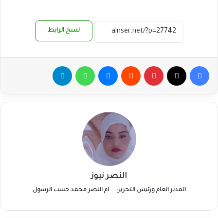
نسخ الرابط
فيسبوك
‫X
بينتيريست
ماسنجر
واتساب
تيلقرام
النصر نيوز
المدير العام ورئيس التحرير:
ام النصر محمد حسب الرسول