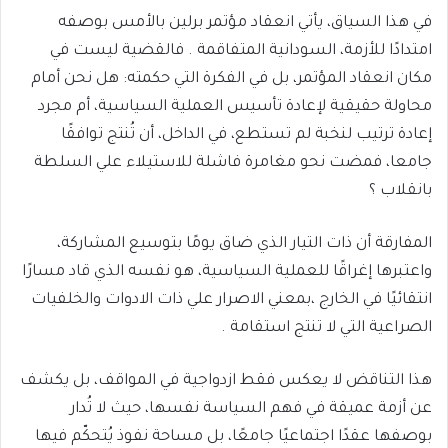
في هذا السياق، يأتي انعقاد مؤتمر برلين بالأمس بوصفه
امتدادًا للأزمة، السودانية المتفاقمة . فالقضية ليست في
مكان انعقاد المؤتمر، بل في الفكرة التي حكمته: هل نحن أمام
محاولة حقيقية لإعادة تأسيس العملية السياسية، أم مجرد
إعادة ترتيب لنخبة لم تستطع، في الداخل، أن تُنتج توافقًا
جامعا، فمضت نحو مغامرة فاشلة للاستيلاء علي السلطة
بانقلاب ؟
المفارقة أن ذات التيار الذي ضاق يومًا بتوسيع المشاركة،
واعتبرها إغراقًا للعملية السياسية، هو نفسه الذي قاد مسارًا
انتقائيًا في الخارج ،بمعني الاصرار علي ذات الادوات والخلفيات
الصراعية التي لا تنتج استقامة .
هذا التناقض لا يعكس فقط ازدواجية في المواقف، بل يكشف
عن أزمة عميقة في فهم السياسة نفسها، حيث لا تُدار
بوصفها عقدًا اجتماعيًا جامعًا، بل مساحة نفوذ يُتحكّم فيها