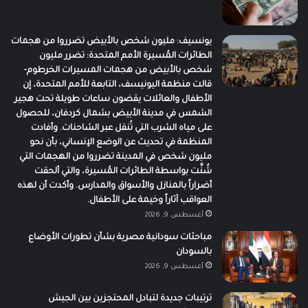
يونسيف: مليون شخص بالأبيض تضرروا من هجمات
الطائرات المُسيرة الأمم المتحدة: تضرر مليون
شخص بالأبيض من هجمات المسيرات الخرطوم-
قالت منظمة اليونيسف، التابعة للأمم المتحدة، إن
الأطفال والعائلات يقضون ساعات طويلة تحت هجير
الشمس في مدينة الأبيض بشمال كردفان، للحصول
على مياه الشرب التي تُنقل عبر الشاحنات. وأفادت
المنظمة في تحديث عن الوضع الإنساني، بأن نحو
مليون شخص في المدينة تضرروا من الهجمات التي
شُنَّت بواسطة الطائرات المُسيرة، والتي ألحقت
أضراراً بالمنازل والأسواق والمدارس. وأكدت أن لهذه
العواقب آثاراً وخيمة على الأطفال.
أغسطس 9, 2026
مباحثات سودانية مصرية بشأن تطورات الأوضاع
بالسودان
أغسطس 9, 2026
ترتيبات جديدة لتبادل المحتجزين بين الجيش