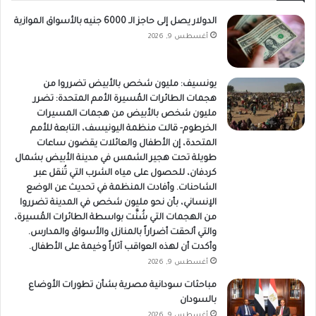
الدولار يصل إلى حاجز الـ 6000 جنيه بالأسواق الموازية
أغسطس 9, 2026
يونسيف: مليون شخص بالأبيض تضرروا من
هجمات الطائرات المُسيرة الأمم المتحدة: تضرر
مليون شخص بالأبيض من هجمات المسيرات
الخرطوم- قالت منظمة اليونيسف، التابعة للأمم
المتحدة، إن الأطفال والعائلات يقضون ساعات
طويلة تحت هجير الشمس في مدينة الأبيض بشمال
كردفان، للحصول على مياه الشرب التي تُنقل عبر
الشاحنات. وأفادت المنظمة في تحديث عن الوضع
الإنساني، بأن نحو مليون شخص في المدينة تضرروا
من الهجمات التي شُنَّت بواسطة الطائرات المُسيرة،
والتي ألحقت أضراراً بالمنازل والأسواق والمدارس.
وأكدت أن لهذه العواقب آثاراً وخيمة على الأطفال.
أغسطس 9, 2026
مباحثات سودانية مصرية بشأن تطورات الأوضاع
بالسودان
أغسطس 9, 2026