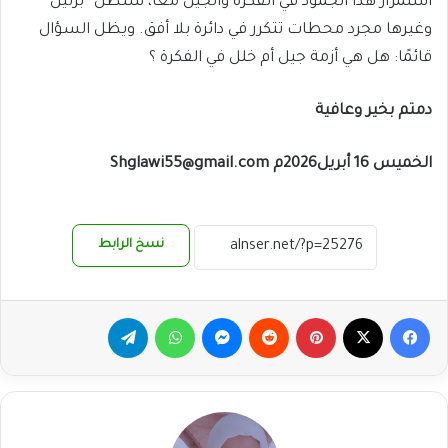
استمرار هذا الجمود في الفكرة والجيل معًا، ستظل “برلين”
وغيرها مجرد محطات تتكرر في دائرة بلا أفق. ويظل السؤال
قائمًا: هل هي أزمة جيل أم خلل في الفكرة ؟
دمتم بخير وعافية
الخميس 16 أبريل2026م Shglawi55@gmail.com
نسخ الرابط
فيسبوك
‫X
بينتيريست
ماسنجر
واتساب
تيلقرام