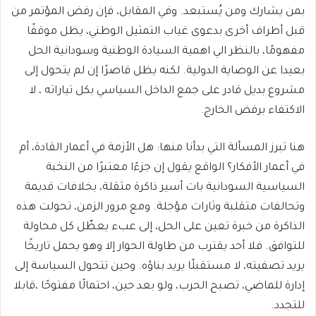
بمن يشارك ومن يُستبعد. وفي المقابل، فإن رفض المؤتمر من
قبل أطراف أخرى بدعوى غياب التمثيل الوطني، يظل موقفًا
مفهومًا، بالنظر الي اهمية السيادة الوطنية وسودانية الحل
بعيدا عن الوصاية الدولية. لكنه يظل قاصرًا إن لم يتحول إلى
مشروع بديل قادر على جمع الداخل السياسي بكل تياراته ، لا
الاكتفاء برفض الخارج.
هنا تبرز المسألة التي بدأنا منها: هل الأزمة في أعمار القادة، أم
في أعمار الأفكار؟ الواقع يقول إن جزءًا معتبرًا من النخبة
السياسية السودانية بات أسير ذاكرة مثقلة، بخلافات قديمة
وتحالفات متقلبة وثارات مؤجلة. ومع مرور الزمن، تحولت هذه
الذاكرة من خبرة تعين على الحل، إلى عبء يعطّل كل محاولة
للتوافق. فلا أحد يقترب من طاولة الحوار إلا وهو يحمل تاريخًا
يريد تصفيته، لا مستقبلًا يريد بناؤه. وحين تتحول السياسة إلى
إدارة للماضي، تصبح الحرب، ولو بعد حين، احتمالًا مفتوحًا ،قابلا
للتجدد.