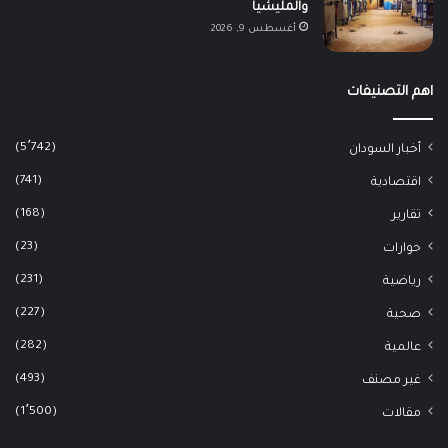
والمليشيا
أغسطس 9, 2026
اهم التصنيفات
(5٬742)
أخبار السودان
(741)
اقتصادية
(168)
تقارير
(23)
حوارات
(231)
رياضية
(227)
صحية
(282)
عالمية
(493)
غير مصنف
(1٬500)
مقالات