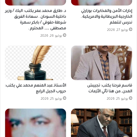
إدارات الأمن والمخابرات بوزارتي
د. طارق محمد عمر يكتب: اليك / وزير
الخارجية البريطانية والامريكية .
داخلية السودان . سعادة الفريق
ندرس لنتعلم
شرطة حقوقي / بابكر سمرة
مصطفى ……. المحترم .
يوليو 27, 2026
يوليو 26, 2026
قاسم فرحنا يكتب: تجييش
الأستاذ عبد المنعم محمد علي يكتب:
المدن..من هنا تأتي الأزمات
حروب الجيل الرابع
يوليو 25, 2026
يوليو 25, 2026