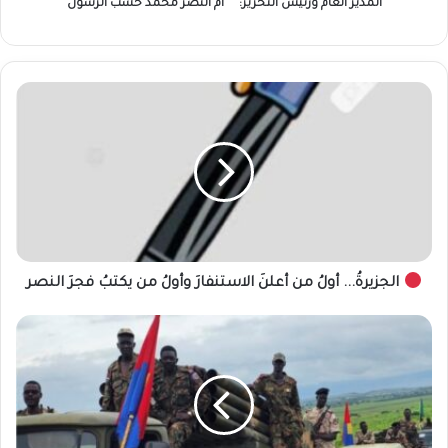
المدير العام ورئيس التحرير:
ام النصر محمد حسب الرسول
الجزيرةُ...
أولُ
من
أعلنَ
الاستنفارَ
وأولُ
من
يكتبُ
فجرَ
الجزيرةُ... أولُ من أعلنَ الاستنفارَ وأولُ من يكتبُ فجرَ النصر
النصر
الجيش
يدفع
بتعزيزات
عسكرية
بشمال
كردفان