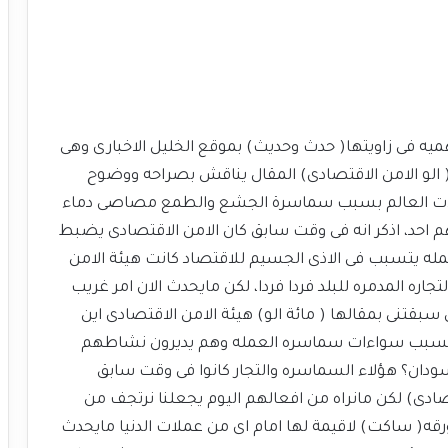
اهميه فى زاويتها( حدث وحديث) بموقع الخليل الاخبارى وهى
 الو الامن الاقتصادى) المقال يناقش بصراحه ووضوح
 عملات العالم بسبب سماسرة الجشع والطمع مصاصى دماء
احد، اذكر انه فى وقت سابق كان الامن الاقتصادى يضبط
ه يتسبب فى الاذى الجسيم للاقتصاد كانت هيئة الامن
ه المدمره للبلد فردا فردا، لكن مايحدث الان امر غريب
ى سبقتنى بمقالها ( مائة الو) هيئة الامن الاقتصادى اين
اذ بسبب سواءات سماسره العمله وهم يديرون نشاطهم
سودان؟ هؤلاء السماسره والتجار كانوا فى وقت سابق
ادى) لكن مانراه من افعالهم اليوم يجعلنا نرتجف من
قه( ساكت) لاقيمة لها امام اى من عملات الدنيا مايحدث