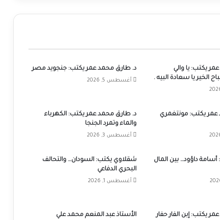
مر يكتب: يا والي
د. طارق محمد عمر يكتب: جنجويد مصر
ح الخير يا سعادة البيه .
أغسطس 5, 2026
عمر يكتب: مونتغمري
د. طارق محمد عمر يكتب: الكهرباء
والماء وتمرد الجنجا
أغسطس 3, 2026
سامة داؤود… بين المال
شقلاوي يكتب: السودان… والتحالف
البحري الدفاعي
أغسطس 1, 2026
ر يكتب: إبن الفار حفار
الأستاذ عبد المنعم محمد علي