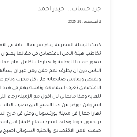
جرد حساب... حيدر احمد
أغسطس 28, 2025
كتبت الزميله المحترمه رجاء نمر مقالا غايه فى ال
تخاطب هيئة الامن الاقتصادى فى مقالها بعنوان(
تدهور عملتنا الوطنيه وانهيارها بالكامل امام
الناس دون ان يطرف لهم جفن ومن غير ان يسألهم 
ويقبض ويمارس صلاحياته على كل مخرب وتاجر عمل
الاقتصادى تعرف اسماءهم وناشطيهم فى هذه التجار
للغايه وهذا مادعانى لان اقول مع الزميله رجاء الت
انتم واين دوركم من هذا الخمج الذى يضرب البل
نهارا جهارا فى مدينة بورتسودان وحتى فى خارج ال
يرتجفون خوفا وهلعا لمجرد سماع كلمة( امن اقتص
صمت الامن الاقتصادى والجنيه السودانى اصبح ور