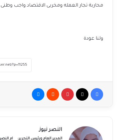
محاربة تجار العمله ومخربى الاقتصاد واجب وطنى
ولنا عودة
فيسبوك
‫X
بينتيريست
ماسنجر
النصر نيوز
المدير العام ورئيس التحرير:
ام النص