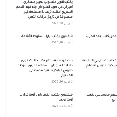
يكتب:تقرير منسوب لخبير عسكري
أميركي عن حرب السودان جاء فيه : الدعم
السريع امتلك ترسانة مسلحة غير
مسبوقة في تاريخ حركات التمرد
يوليو 30, 2026
عمر يكتب: بعد الحرب
شقلاوي يكتب: بارا… سقوط الأقنعة
يوليو 28, 2026
لمخابرات بوزارتي الخارجية
د. طارق محمد عمر يكتب: اليك / وزير
مريكية . ندرس لنتعلم
داخلية السودان . سعادة الفريق شرطة
حقوقي / بابكر سمرة مصطفى …….
المحترم .
يوليو 26, 2026
منعم محمد علي يكتب:
شقلاوي يكتب: الكهرباء … أزمة قرار لا
ابع
أزمة توليد
يوليو 25, 2026