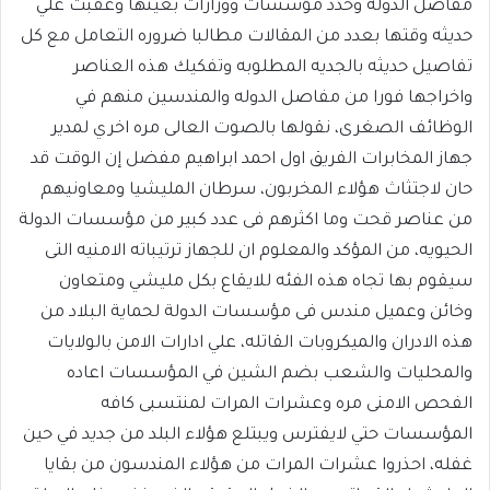
مفاصل الدوله وحدد مؤسسات ووزارات بعينها وعقبت علي
حديثه وقتها بعدد من المقالات مطالبا ضروره التعامل مع كل
تفاصيل حديثه بالجديه المطلوبه وتفكيك هذه العناصر
واخراجها فورا من مفاصل الدوله والمندسين منهم في
الوظائف الصغرى، نقولها بالصوت العالى مره اخري لمدير
جهاز المخابرات الفريق اول احمد ابراهيم مفضل إن الوقت قد
حان لاجتثاث هؤلاء المخربون، سرطان المليشيا ومعاونيهم
من عناصر قحت وما اكثرهم فى عدد كبير من مؤسسات الدولة
الحيويه، من المؤكد والمعلوم ان للجهاز ترتيباته الامنيه التى
سيقوم بها تجاه هذه الفئه للايقاع بكل مليشي ومتعاون
وخائن وعميل مندس فى مؤسسات الدولة لحماية البلاد من
هذه الادران والميكروبات القاتله، علي ادارات الامن بالولايات
والمحليات والشعب بضم الشين في المؤسسات اعاده
الفحص الامنى مره وعشرات المرات لمنتسبى كافه
المؤسسات حتي لايفترس ويبتلع هؤلاء البلد من جديد في حين
غفله، احذروا عشرات المرات من هؤلاء المندسون من بقايا