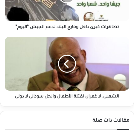
لدعم
الجيش
“اليوم”
تظاهرات كبرى داخل وخارج البلاد لدعم الجيش “اليوم”
الشعبي:
لا
غفران
لقتلة
الأطفال
والحل
سوداني
لا
دولي
الشعبي: لا غفران لقتلة الأطفال والحل سوداني لا دولي
مقالات ذات صلة