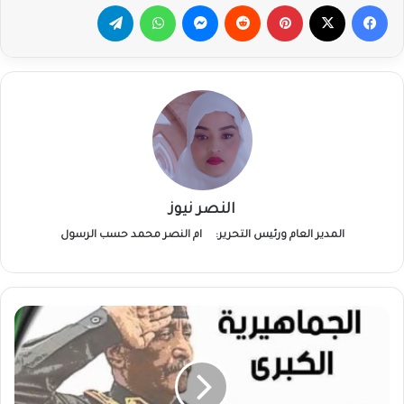
فيسبوك
‫X
بينتيريست
ماسنجر
واتساب
تيلقرام
النصر نيوز
المدير العام ورئيس التحرير:
ام النصر محمد حسب الرسول
تظاهرات
كبرى
داخل
وخارج
البلاد