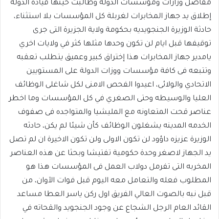
مفاصل وزارات ومؤسسات الدولة وطالبت حينها قيادة الدولة
إطلاق يد جهاز المخابرات لغربلة كل المؤسسات بلا استثناء،
حادثة الوزيرة الجنجويديه بحكومة ولاية الجزيرة التى جرى
توقيفها قبل ايام لن تكون وحدها مثلها كثر في ولايات اخري
يامدير جهاز المخابرات هذا إختراق كبير وعميق يتطلب تعقبه
وتتبعه فى كافة مؤسسات ووزات الدولة على المستويين
الاتحادي والولائى، اعيدوا الفحص الامنى لكل شاغلى الوظائف
العليا والوسيطه وحتى الصغري في كل المؤسسات وما اخطر
عناصر قحت المتعاونه مع المليشيا والمتواجده فى صفوف
الخدمه المدينه يشغلون الوظائف كأن شيئا لم يكن، حادثه
الوزيرة عزيزه داؤود لن تكون الاولى ولن تكون الاخيرة ان لم تصل
يد الجهاز لاصغر وحدة حكومية تفتيشا وبحثا عن هذه العناصر
المخربه التى تفرمل دولاب العمل فى المؤسسات هذا هو
المطلوب فعله والتعامل معه اليوم قبل فوات الآوان، من
قبل نبه بالصوت العالي الفريق اول ركن ياسر العطا مساعد
القائد العام الرجل الشجاع عن وجود الجنجويد والقحاته في