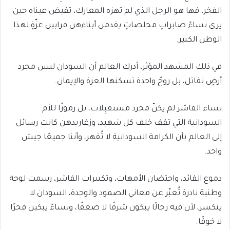
الفخر، فها هو الرجل الذي لم تهزه المعارك، تفيض عيناه حين
يرى نساءً صابراتٍ مخلصاتٍ يقدمن أبناءهن قرابين عزّةٍ لهذا
الوطن الكبير.
في ذلك المشهد المؤثر، أدرك العالم أن السودان ليس مجرد
أرضٍ تقاتل، بل روحٌ واحدة تسكنها العزة والإيمان.
نساء الفاشر لم يكنّ مجرد مستقبِلات، بل رموزًا للأم
السودانية التي تقف خلف كل شهيد، وزغاريدهن كانت رسائل
إلى العالم بأن الكرامة السودانية لا تُقهر، وأننا جميعًا جيش
واحد.
دموع القائد، واحتضان الأمهات، وتكبيرات الفاشر، رسمت لوحة
وطنية نادرة تُعبّر عن معاني الصمود والوحدة، السودان لا
ينكسر، لأن فيه رجالًا يبكون شرفًا لا ضعفًا، ونساءً يبكين فخرًا
لا خوفًا.