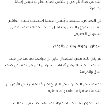
أبناءهن فداءً للوطن واحتضنّ القائد بقلوبٍ تنبض إيمانًا
وصمودًا.
في العفاض، مشهد لا يُنسى، عندما احتضنت نساء الفاشر
القائد بالدموع والتكبير والتهليل، كانت لحظة تختصر معنى
السودان الحقيقي…
سودان الرجولة، والإباء، والوفاء
.
لم يكن ذلك مجرد استقبال عابر، بل مبايعة صادقة من قلب
الشعب لجيشه، ومن أمهات السودان لكل من يقف في صف
الحق والكرامة.
“عندما يبكي الرجال”، يبكي التاريخ احترامًا لهم، وتبكي الأرض لأن
أبناءها صدقوا ما عاهدوا الله عليه.
كانت دموع القائد حينها عنوانًا لمشهدٍ يكتب في سجلات