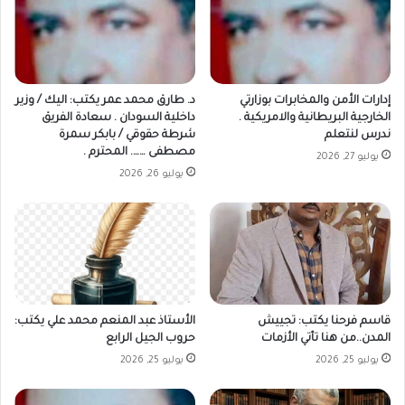
إدارات الأمن والمخابرات بوزارتي
د. طارق محمد عمر يكتب: اليك / وزير
الخارجية البريطانية والامريكية .
داخلية السودان . سعادة الفريق
ندرس لنتعلم
شرطة حقوقي / بابكر سمرة
مصطفى ……. المحترم .
يوليو 27, 2026
يوليو 26, 2026
قاسم فرحنا يكتب: تجييش
الأستاذ عبد المنعم محمد علي يكتب:
المدن..من هنا تأتي الأزمات
حروب الجيل الرابع
يوليو 25, 2026
يوليو 25, 2026