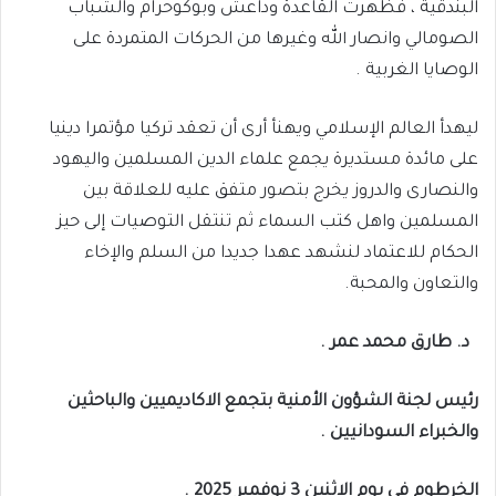
البندقية ، فظهرت القاعدة وداعش وبوكوحرام والشباب
الصومالي وانصار الله وغيرها من الحركات المتمردة على
الوصايا الغربية .
ليهدأ العالم الإسلامي ويهنأ أرى أن تعقد تركيا مؤتمرا دينيا
على مائدة مستديرة يجمع علماء الدين المسلمين واليهود
والنصارى والدروز يخرج بتصور متفق عليه للعلاقة بين
المسلمين واهل كتب السماء ثم تنتقل التوصيات إلى حيز
الحكام للاعتماد لنشهد عهدا جديدا من السلم والإخاء
والتعاون والمحبة.
د. طارق محمد عمر .
رئيس لجنة الشؤون الأمنية بتجمع الاكاديميين والباحثين
والخبراء السودانيين .
الخرطوم في يوم الاثنين 3 نوفمبر 2025 .