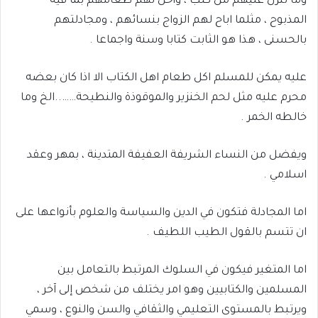
وما تنزل عليهم من كتب ، واحل لهم طعامهم بما فيه
المذبوح ، مثلما اباح لهم الزواج بنسائهم ، ومجادلتهم
بالحسنى ، هذا هو الثابت كتابا وسنة واجماعا .
عليه يمكن للمسلم اكل طعام اهل الكتاب الا اذا كان بعضه
محرم عليه مثل لحم الخنزير والموقوذة والنطيحة……..الخ وما
خالطه الخمر .
ويفضل من النساء الشريفة العفيفة المتدينة ، بمهر وعقد
اسلامي .
اما المجادلة فتكون في الدين والسياسة والعلوم بأنواعها على
ان تتسم بالقول الطيب اللطيف .
اما المتغير فيكون في السلوك المرتبط بالتعامل بين
المسلمين والكتابيين وهو امر يختلف من شخص إلى آخر ،
ويرتبط بالمستوى التعليمي والثقافي والسن والنوع ، وسمي