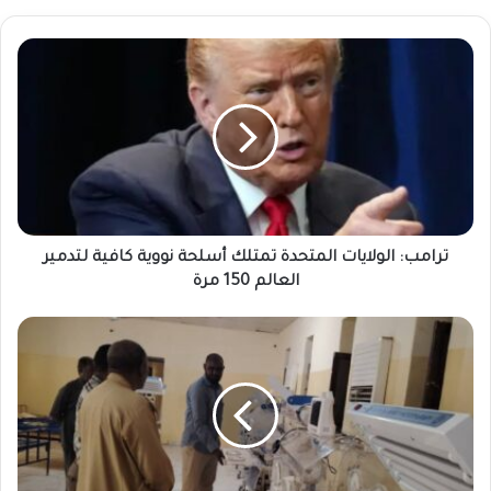
ترامب:
الولايات
المتحدة
تمتلك
أسلحة
نووية
كافية
لتدمير
العالم
150
ترامب: الولايات المتحدة تمتلك أسلحة نووية كافية لتدمير
مرة
العالم 150 مرة
الشيخ
محمد
جُمعة
يتبرع
بأربع
حضّانات
لمستشفى
24