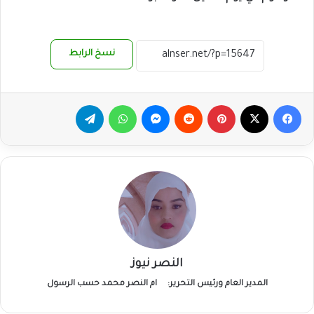
نسخ الرابط
فيسبوك
‫X
بينتيريست
ماسنجر
واتساب
تيلقرام
النصر نيوز
المدير العام ورئيس التحرير:
ام النصر محمد حسب الرسول