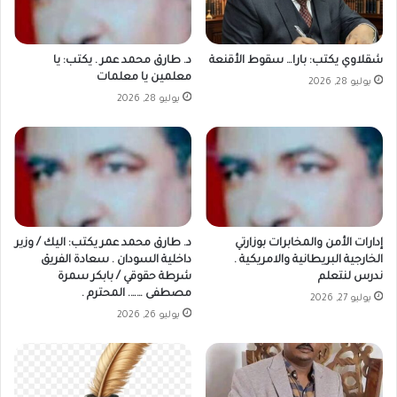
شقلاوي يكتب: بارا… سقوط الأقنعة
د. طارق محمد عمر . يكتب: يا
معلمين يا معلمات
يوليو 28, 2026
يوليو 28, 2026
إدارات الأمن والمخابرات بوزارتي
د. طارق محمد عمر يكتب: اليك / وزير
الخارجية البريطانية والامريكية .
داخلية السودان . سعادة الفريق
ندرس لنتعلم
شرطة حقوقي / بابكر سمرة
مصطفى ……. المحترم .
يوليو 27, 2026
يوليو 26, 2026