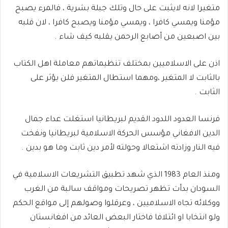
متغيرا لانه لايثبت على حال وتلك جبلة بشرية ، فالمرء يصبح
مؤمنا ويمسي كافرا ، ويمسي مؤمنا ويصبح كافرا ، لان قلبه
بين اصبعين من أصابع الرحمن يقلبه كيف شاء .
اذن على الاسلاميين بمختلف تنظيماتهم معاملة اهل الكتاب
بالثابت لا المتغير ،ومهما استطال المتغير فلن يؤثر على
الثابت .
فرنسا العدود اللدود القديم لبريطانيا استغلت عداء جمال
الدين الافغاني مؤسس الحركة الاسلامية لبريطانيا ونفخت
فيه النار وزادته اشتعالا وحولته لأمر دين ثابت وما هو بدين .
ومنذ العام 1983 الذي شهد تطبيق التشريعات الاسلامية في
السودان بدأت تظهر تصريحات ومواقف سالبة من الغرب
ووكلائه تجاه الاسلاميين ، وعرقلوا وصولهم إلى مواقع الحكم
ولو انتخابا او ائتلافا فاختار البعض العائد من افغانستان