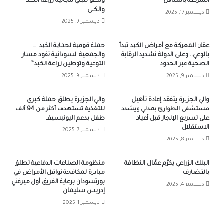
الشرطة بالمناقل
وندعو لتبني مجانية زراعة الكبد
والكلى
ديسمبر 17, 2025
ديسمبر 9, 2025
عقار: المعركة مع أمراض الكبد تبدأ
حملة قومية لحماية الكبد …
بالوعي.. وعلى الدولة تشديد الرقابة
والجمعية السودانية تقود مسار
الصحية عبر الحدود
التوعية وتوطين زراعة الكبد”
ديسمبر 9, 2025
ديسمبر 9, 2025
والي الجزيرة يتفقد إعادة تأهيل
والي الجزيرة يطلق حملة كبرى
مستشفى الطوارئ بمدني ويشدد
للتغذية تستهدف أكثر من 94 ألف
على تسريع الإنجاز قبل أعياد
طفل بدعم اليونيسيف
الاستقلال
ديسمبر 7, 2025
ديسمبر 8, 2025
البنك الزراعي يكرّم عمّال النظافة
منظومة الصناعات الدفاعية تطلق
بالقضارف
مبادرة لمكافحة نواقل الأمراض في
بورتسودان برعاية الفريق أول ميرغني
ديسمبر 4, 2025
إدريس سليمان
ديسمبر 1, 2025