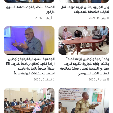
والي الجزيرة يدشن توزيع عربات نقل
الصحة الاتحادية تجدد دعمها لشرق
نفايات ضاعطة للمحليات
دارفور
يونيو 14, 2026
أبريل 11, 2026
وفد “رعاية وتوطين زراعة الكبد”
الجمعية السودانية لرعاية وتوطين
يختتم زيارته للجزيرة بتقييم تدريب
زراعة الكبد تطلق برنامجاً لتدريب 115
معززي الصحة ضمن حملة مكافحة
معززاً صحياً بالجزيرة وتعلن
التهاب الكبد الفيروسي
استئناف عمليات الزراعة قريباً
فبراير 17, 2026
فبراير 16, 2026