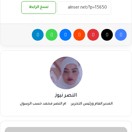
نسخ الرابط
فيسبوك
‫X
بينتيريست
ماسنجر
واتساب
تيلقرام
النصر نيوز
المدير العام ورئيس التحرير:
ام النصر محمد حسب الرسول
المسلمون