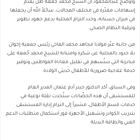
وأوضح عبدالمحمود أن الشيخ محمد جُمعة ظل يقدّم
إسهامات مقدّرة في مختلف المجالات، سائلاً الله أن يجعلها
في ميزان حسناته، وجدد التزام المحلية بدعم جهود تطوير
وترقية النظام الصحي.
من جانبه عبّر مولانا مجاهد محمد الماحي رئيس جمعية إخوان
بلا حدود بالمحلية عن شكره وامتنانه للشيخ محمد جُمعة على
مبادرته التي ستُسهم في تقليل معاناة المواطنين وتوفير
خدمة علاجية ضرورية للأطفال حديثي الولادة.
وفي السياق، أكد الدكتور حيدر آدم عثمان المدير العام
للمستشفى أن هذه الحضّانات ستُحدث نقلة نوعية في
خدمات قسم الأطفال، مشيراً إلى التزام إدارة المستشفى
بتدريب الكوادر وتشغيل الأجهزة فور استكمال متطلبات الدعم
الفني والطاقة البديلة.