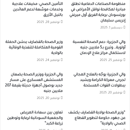
منظومة الصناعات الدفاعية تطلق
التأمين الصحي: مخيمات علاجية
مبادرة لمكافحة نواقل الأمراض في
وخدمات موسّعة لدعم العائدين
بورتسودان برعاية الفريق أول ميرغني
بالنيل الأزرق
إدريس سليمان
نوفمبر 28, 2025
ديسمبر 1, 2025
والي الجزيرة: دعم الصحة النفسية
وزير ​الصحة بالقضارف يدشن الحملة
أولوية… وتبرع بـ5 ملايين جنيه
القومية المتكاملة للتغذية الوقائية
لاستكمال مركز علاج الإدمان
بالولاية
نوفمبر 25, 2025
نوفمبر 24, 2025
والي الجزيرة يوجّه بالعلاج المجاني
والي الجزيرة ووزير الصحة يضعان
لجرحى معركة الكرامة ويشيد
المستشفى العسكري على مسار
ببطولات القوات المسلحة
جديد بوصول أجهزة حديثة بقيمة 207
ملايين جنيه
نوفمبر 20, 2025
نوفمبر 20, 2025
“وزير الصحة بولاية القضارف يكشف
تعاون بين سعادة المريض
عن جهود حكومة لتطوير القطاع
والجمعية السودانية لرعاية وتوطين
الصحي بالولاية”
زراعة الكبد”