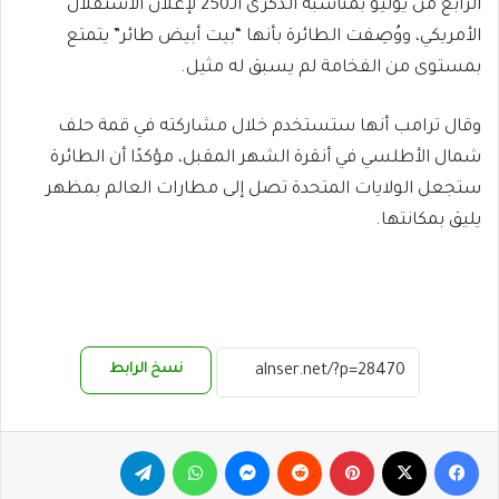
الرابع من يوليو بمناسبة الذكرى الـ250 لإعلان الاستقلال
الأمريكي، ووُصِفت الطائرة بأنها “بيت أبيض طائر” يتمتع
بمستوى من الفخامة لم يسبق له مثيل.
وقال ترامب أنها ستستخدم خلال مشاركته في قمة حلف
شمال الأطلسي في أنقرة الشهر المقبل، مؤكدًا أن الطائرة
ستجعل الولايات المتحدة تصل إلى مطارات العالم بمظهر
يليق بمكانتها.
نسخ الرابط
فيسبوك
‫X
بينتيريست
ماسنجر
واتساب
تيلقرام