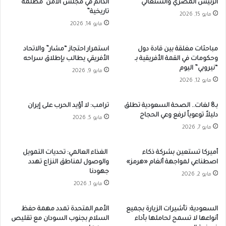
الرئيس المصري والسنغالي
الدائم في مجلس الأمن”مظلمة
تاريخية”
مايو 15, 2026
مايو 14, 2026
مباحثات مغلقة بين قادة دول
استمرار احتجاز “مشار” والاتحاد
وحكومات في القمة الأفريقية بـ
الأفريقي يطالب بإطلاق سراحه
“نيروبي” اليوم
مايو 9, 2026
مايو 12, 2026
بـ8 لغات.. الصحة السعودية تطلق
ترامب: لا أؤيد الحرب على إيران
دليلاً توعوياً لرفع وعي الحجاج
مايو 5, 2026
مايو 7, 2026
أميركا تستعين بشركة ذكاء
الغذاء العالمي: تحديات التمويل
اصطناعي لمواجهة ألغام «هرمز»
والوصول لمناطق النزاع تهدد
جهودنا
مايو 2, 2026
مايو 1, 2026
السعودية: تأشيرات الزيارة بجميع
الأمم المتحدة تمدد مهمة حفظ
أنواعها لا تسمح لحاملها بأداء
السلام بجنوب السودان مع تقليص