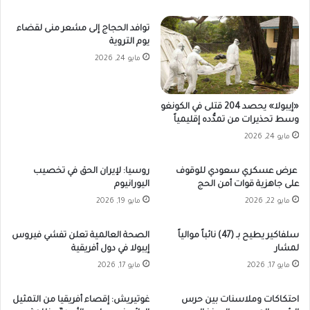
توافد الحجاج إلى مشعر منى لقضاء
يوم التروية
مايو 24, 2026
«إيبولا» يحصد 204 قتلى في الكونغو
وسط تحذيرات من تمدُّده إقليمياً
مايو 24, 2026
عرض عسكري سعودي للوقوف
روسيا: لإيران الحق في تخصيب
على جاهزية قوات أمن الحج
اليورانيوم
مايو 22, 2026
مايو 19, 2026
سلفاكير يطيح بـ (47) نائباً موالياً
الصحة العالمية تعلن تفشي فيروس
لمشار
إيبولا في دول أفريقية
مايو 17, 2026
مايو 17, 2026
احتكاكات وملاسنات بين حرس
غوتيريش: إقصاء أفريقيا من التمثيل