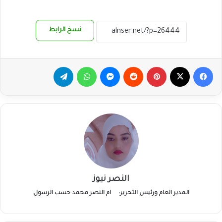
نسخ الرابط
فيسبوك
‫X
بينتيريست
ماسنجر
واتساب
تيلقرام
النصر نيوز
المدير العام ورئيس التحرير:
ام النصر محمد حسب الرسول