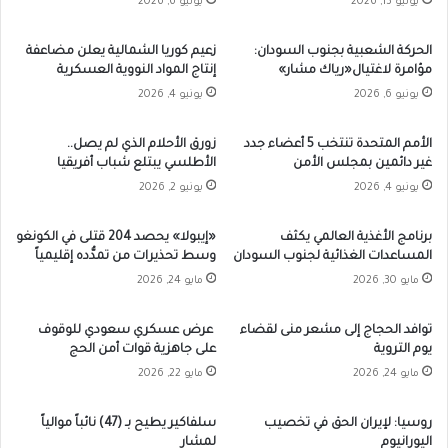
يونيو 13, 2026
يونيو 6, 2026
الحركة الشعبية بجنوب السودان:
زعيم كوريا الشمالية يعلن مضاعفة
مؤامرة لاغتيال«رياك مشار»
إنتاج المواد النووية العسكرية
يونيو 6, 2026
يونيو 4, 2026
الأمم المتحدة تنتخب 5 أعضاء جدد
زورق الأحلام الذي لم يصل..
غير دائمين بمجلس الأمن
الأطلسي يبتلع شباب أفريقيا
يونيو 4, 2026
يونيو 2, 2026
برنامج الأغذية العالمي يكثف
«إيبولا» يحصد 204 قتلى في الكونغو
المساعدات الغذائية لجنوب السودان
وسط تحذيرات من تمدُّده إقليمياً
مايو 30, 2026
مايو 24, 2026
توافد الحجاج إلى مشعر منى لقضاء
عرض عسكري سعودي للوقوف
يوم التروية
على جاهزية قوات أمن الحج
مايو 24, 2026
مايو 22, 2026
روسيا: لإيران الحق في تخصيب
سلفاكير يطيح بـ (47) نائباً موالياً
اليورانيوم
لمشار