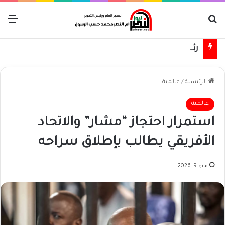
بحث عن
الق
رئيس الوزراء: تحرير كردفان على مرمى حجر وسنسترد كل شبر
الرئيسية
/
عالمية
عالمية
استمرار احتجاز “مشار” والاتحاد
الأفريقي يطالب بإطلاق سراحه
مايو 9, 2026