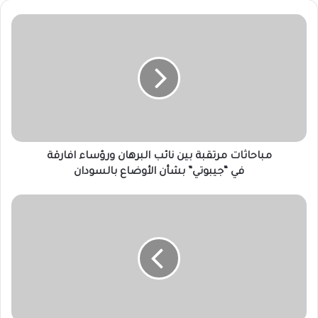
مباحاثات
مرتقبة
بين
نائب
البرهان
ورؤساء
افارقة
في “جيبوتي”
بشأن
الأوضاع
مباحاثات مرتقبة بين نائب البرهان ورؤساء افارقة
بالسودان
في “جيبوتي” بشأن الأوضاع بالسودان
محادثات
مكثفة
بين
الإمارات
وإسرائيل
لبحث
عودة
التصعيد