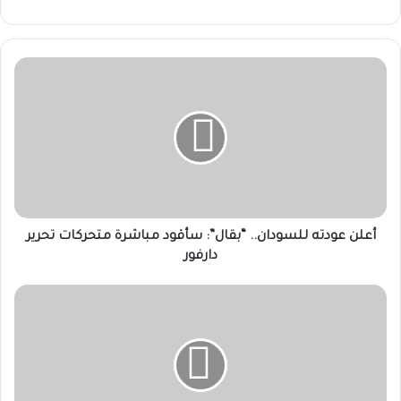
أعلن
عودته
للسودان..
“بقال”:
سأقود
مباشرة
متحركات
تحرير
دارفور
أعلن عودته للسودان.. “بقال”: سأقود مباشرة متحركات تحرير
دارفور
يوسف
عبد
المنان
يكتب:
"دار