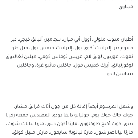
ميناوي.
أطيان مدوت ملولي، أوول أيي ميان، بنجامين أنيانق كيجي، دير
منيوم دير، إليزابيث أكوي يول، إليزابيث جيمس بول، قيل طو
نقوت، غوردون لونق لام، غريس توماس كومي، هيلين نغالدوق
لوكورنيانق، أيزك خميس فول، جاكلين ماثيو غزة، وجاكلين
بنجامين لادو.
وشمل المرسوم أيضاً إقالة كل من جون أتاك قرانق مشار،
جوك جاك جوك يوم، جوليانو دانقا دودو، المهندس جمعة زكريا
دينق، كوت أكيج طوكلووي، مارثا أكون دينق، مارثا نياناث شوت،
مارثا نياناصر شول، مارثا نيانوبة سايمون، مارتن مبيل كونق،