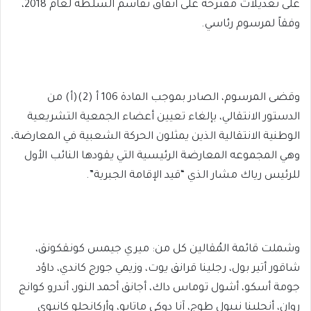
على تعديلات مقترحة على اتفاق تقاسم السلطة لعام 2018،
وفقاً لمرسوم رئاسي.
وقضى المرسوم، الصادر بموجب المادة 106 أ (2)(أ) من
الدستور الانتقالي، بإلغاء تعيين أعضاء الجمعية التشريعية
الوطنية الانتقالية الذين يمثلون الحركة الشعبية في المعارضة،
وهي المجموعه المعارضة الرئيسية التي يقودها النائب الأول
للرئيس رياك مشار الذي “قيد الإقامة الجبرية”.
وشملت قائمة المُقالين كل من: ميري جيمس كونقكونق،
شاقور أتير بول، رجلينا قرانق يوت، وزيمي جورج كاندي، داؤد
جومة أسكو، أشول توماس داك، أجانق أحمد النور، أندرو كوانج
روان، أنجلينا نيبول طوج، آنا دوكي ماتايو، وأركانجلو كانيوي