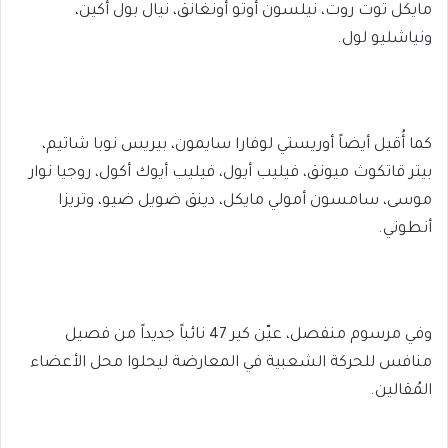
مايكل توت روت، نيلسون أوتو أونغانق، نيال بول أكين،
ونياشليو لول.
كما أُقيل أيضاً أوريستي لوفارا سايمون، بيريس نوبا شاتيم،
بيتر قاتكوث ميونق، فيليب أيول، فيليب أيوك أكول، روجيا نوار
موسى، سامسون أمولي مايكل، دينق ضويل ضيو، وتريزا
أنطوني.
وفي مرسوم منفصل، عيّن كير 47 نائباً جديداً من فصيل
منافس للحركة الشعبية في المعارضة ليحلوا محل الأعضاء
المُقالين.