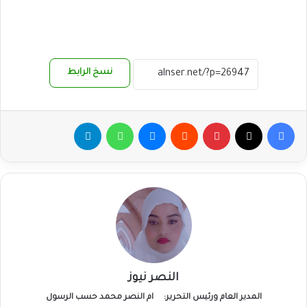
نسخ الرابط
فيسبوك
‫X
بينتيريست
ماسنجر
واتساب
تيلقرام
النصر نيوز
المدير العام ورئيس التحرير:
ام النصر محمد حسب الرسول