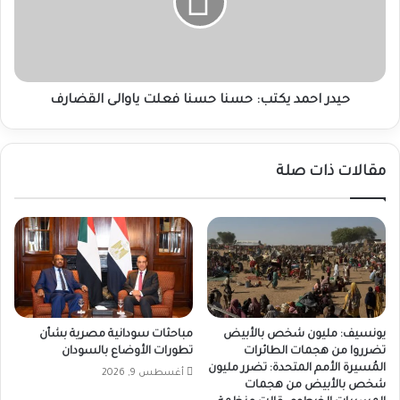
حسنا
فعلت
ياوالى
القضارف
حيدر احمد يكتب: حسنا حسنا فعلت ياوالى القضارف
مقالات ذات صلة
يونسيف: مليون شخص بالأبيض
مباحثات سودانية مصرية بشأن
تضرروا من هجمات الطائرات
تطورات الأوضاع بالسودان
المُسيرة الأمم المتحدة: تضرر مليون
أغسطس 9, 2026
شخص بالأبيض من هجمات