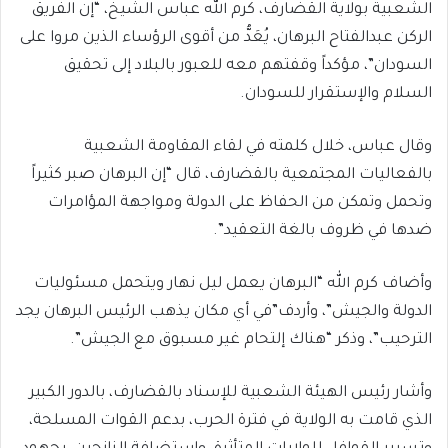
الشعبية بولاية القضارف، كرم الله عباس الشيخ، “إن الفريق
الركن عبدالفتاح البرهان، يُعَدُّ من أقوى الرؤساء الذين مروا على
السودان”، مؤكداً وقفتهم معه للعبور بالبلاد إلى تحقيق
السلام والإستقرار للسودان.
وقال عباس، خلال كلمته في لقاء المقاومة الشعبية
بالفعاليات المجتمعية بالقضارف، قال “إن البرهان صبر كثيراً
وتحمل وتمكن من الحفاظ على الدولة ومواجهة المؤامرات
ضدها في ظروف بالغة التعقيد”.
وأضاف كرم الله “البرهان يعمل ليل نهار ويتحمل مسئوليات
الدولة والجيش”، وأردف”في أي مكان يذهب الرئيس البرهان يجد
الترحيب”، وذكر “هناك إلتحام غير مسبوق مع الجيش”.
وأشار رئيس الهيئة الشعبية للإسناد بالقضارف، بالدور الكبير
الذي قامت به الولاية في فترة الحرب، بدعم القوات المسلحة،