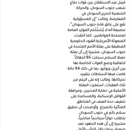
قبيل عيد الاستقلال بين قوات دفاع
شعب جنوب السودان، والحركة
الشعبية لتحرير السودان في
المعارضة. وقالت “إن المسؤولية
تقع على عاتق قادة جنوب السودان”،
مضيفة أنه لا يُسْتَخْدَم الموارد العامة
لمصلحة المواطنين. كما انتقدت
المبعوثة الأمريكية القيود الحكومية
المطبقة على بعثة الأمم المتحدة في
جنوب السودان، مشيرة إلى أن بعثة
حفظ السلام سجلت 86 انتهاكاً
لاتفاقية وضع القوات الخاصة بها
بين أبريل ويوليو، بما في ذلك 84 حالة
قامت فيها السلطات بتقييد
تحركاتها. وقالت إنه على الرغم من
تلك العقبات، استمرت البعثة
الأممية في حماية المدنيين، ومرافقة
القوافل الإنسانية، والمساعدة على
تخفيف حدة العنف في المناطق
المتأثرة بالصراع. وأوضحت أن تحقيق
سلام دائم في جنوب السودان
يتطلب حواراً سياسياً مباشراً،
مشيرة إلى أن هذه الجهود تعد
صعبة، بينما يظل النائب الأول