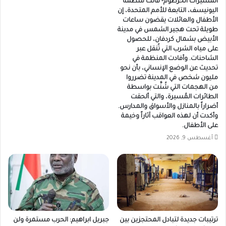
المسيرات الخرطوم- قالت منظمة
اليونيسف، التابعة للأمم المتحدة، إن
الأطفال والعائلات يقضون ساعات
طويلة تحت هجير الشمس في مدينة
الأبيض بشمال كردفان، للحصول
على مياه الشرب التي تُنقل عبر
الشاحنات. وأفادت المنظمة في
تحديث عن الوضع الإنساني، بأن نحو
مليون شخص في المدينة تضرروا
من الهجمات التي شُنَّت بواسطة
الطائرات المُسيرة، والتي ألحقت
أضراراً بالمنازل والأسواق والمدارس.
وأكدت أن لهذه العواقب آثاراً وخيمة
على الأطفال.
أغسطس 9, 2026
ترتيبات جديدة لتبادل المحتجزين بين
جبريل ابراهيم: الحرب مستمرة ولن