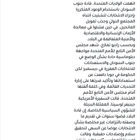
اتهمت الولايات المتحدة، قادة جنوب
السودان باستخدام الوعود المتكررة
بإجراء الانتخابات لتشتيت انتباه
المجتمع الدولي وجذب تمويل
المانحين، في حين فشلوا في معالجة
الأزمات الإنسانية والاقتصادية
والأمنية المتفاقمة في البلاد.
وبحسب راديو تمازج، شهد مجلس
الأمن التابع للأمم المتحدة مواجهة
دبلوماسية حادة بشأن الوضع في
جنوب السودان والاستعدادات
للانتخابات المقررة في ديسمبر؛ لكن
الحكومة في جوبا دافعت عن
استعداداتها وتأكيد قدرتها على إدارة
التحديات القائمة. وفي كلمة ألقتها
أمام مجلس الأمن التابع للأمم
المتحدة، قالت السفيرة الأمريكية
جينيفر لوسيتا، الممثلة البديلة
للشؤون السياسية الخاصة، إن قادة
البلاد قضوا سنوات في تقديم ما
وصفته بالتزامات غير مخلصة بشأن
الانتخابات عوضا عن السعي لتحقيق
سلام وإصلاحات حقيقية. وقالت