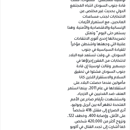
لوسيتا للمجلس: “لسنوات، شتت
قادة جنوب السودان انتباه المجتمع
الدولي بحديث غير مخلص عن
الانتخابات لجذب مساعدات
المانحين، مع استمرار الأزمات
الإنسانية والاقتصادية والأمنية. وهذا
يستمر حتى اليوم.” وتمثل
تصريحاتها إحدى أقوى الانتقادات
علنية التي وجهتها واشنطن مؤخراً
للقيادة السياسية في جنوب
السودان، في وقت تستعد فيه البلاد
لانتخابات من المقرر إجراؤها في
ديسمبر. وقالت لوسيتا إن قادة
جنوب السودان فشلوا في تحقيق
السلام والاستقرار اللذين كانا
مأمولين عندما حصلت البلاد على
استقلالها في عام 2011، بينما استمر
العنف ضد المدنيين في الازدياد.
واستشهدت بأرقام صادر عن الأمم
المتحدة تظهر أنه بين أبريل ويوليو،
أدى الصراع إلى مقتل 418 شخصاً
على الأقل، وإصابة 400، وخطف 122،
ونزوح أكثر من 420,000 شخص.
كما أشارت إلى تجدد القتال في أكوبو