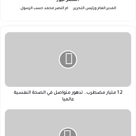
النصر نيوز
المدير العام ورئيس التحرير:
ام النصر محمد حسب الرسول
1.2
مليار
مضطرب..
تدهور
متواصل
في
الصحة
النفسية
عالميا
1.2 مليار مضطرب.. تدهور متواصل في الصحة النفسية
عالميا
حيدر
احمد
يكتب:
حسنا