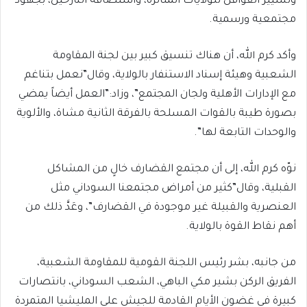
وتسيير القوافل للولايات المتأثرة، واستضافة النازحين، بجهود
مجتمعية ورسمية.
وأكد كرم الله، أن هناك تنسيق كبير بين لجنة المقاومة
الشعبية وهيئة إسناد الاستنفار بالولاية، وقال”نعمل بتناغم
مع الإدارات الأهلية ولجان المجتمع”، وزاد:”العمل أيضاً يمضي
بصورة طيبة بالقوات المسلحة بالفرقة الثانية مشاة، والألوية
والوحدات التابعة لها”.
نوّه كرم الله، إلى أن مجتمع القضارف خالٍ من المشاكل
القبلية، وقال”كثير من أمراض مجتمعنا السوداني مثل
العنصرية والقبيلة غير موجودة في القضارف”، وعَدَّ ذلك من
أهم نقاط القوة بالولاية.
من جانبه، بشر رئيس اللجنة القومية للمقاومة الشعبية،
الفريق الركن بشير مكي الباهي، الشعب السوداني، بانتصارات
كبيرة في غضون الأيام القادمة للجيش على المليشيا المتمردة