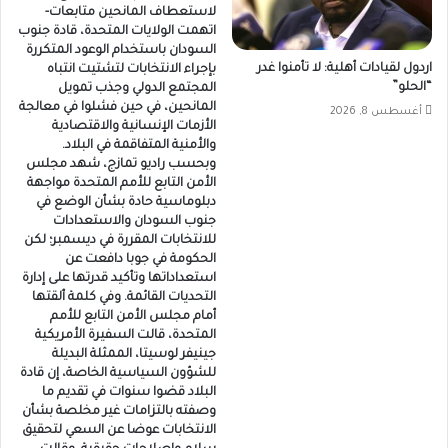
لاستعطاف المانحين متابعات-
اتهمت الولايات المتحدة، قادة جنوب
السودان باستخدام الوعود المتكررة
اردول لقيادات أهلية: لا تأمنوا غدر
بإجراء الانتخابات لتشتيت انتباه
“الحلو”
المجتمع الدولي وجذب تمويل
المانحين، في حين فشلوا في معالجة
أغسطس 8, 2026
الأزمات الإنسانية والاقتصادية
والأمنية المتفاقمة في البلاد.
وبحسب راديو تمازج، شهد مجلس
الأمن التابع للأمم المتحدة مواجهة
دبلوماسية حادة بشأن الوضع في
جنوب السودان والاستعدادات
للانتخابات المقررة في ديسمبر؛ لكن
الحكومة في جوبا دافعت عن
استعداداتها وتأكيد قدرتها على إدارة
التحديات القائمة. وفي كلمة ألقتها
أمام مجلس الأمن التابع للأمم
المتحدة، قالت السفيرة الأمريكية
جينيفر لوسيتا، الممثلة البديلة
للشؤون السياسية الخاصة، إن قادة
البلاد قضوا سنوات في تقديم ما
وصفته بالتزامات غير مخلصة بشأن
الانتخابات عوضا عن السعي لتحقيق