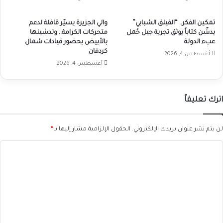
تمكين الفكر.. “الفيلق الشبابي”
والي الجزيرة يسيّر قافلة لدعم
يدشّن كتاباً يوثق تجربة جيل حُمل
متحركات الكرامة.. وتدشينها
عبء الدولة
بالأبيض بحضور قيادات شمال
كردفان
أغسطس 4, 2026
أغسطس 4, 2026
اترك تعليقاً
لن يتم نشر عنوان بريدك الإلكتروني.
الحقول الإلزامية مشار إليها بـ
*
ا
ل
ت
ع
ل
ي