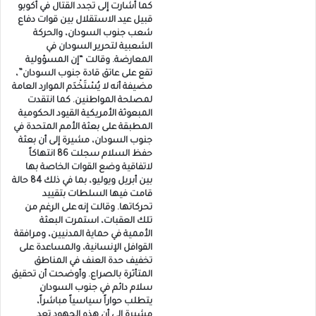
كما أشارت إلى تجدد القتال في أكوبو
قبيل عيد الاستقلال بين قوات دفاع
شعب جنوب السودان، والحركة
الشعبية لتحرير السودان في
المعارضة. وقالت “إن المسؤولية
تقع على عاتق قادة جنوب السودان”،
مضيفة أنه لا يُسْتَخْدَم الموارد العامة
لمصلحة المواطنين. كما انتقدت
المبعوثة الأمريكية القيود الحكومية
المطبقة على بعثة الأمم المتحدة في
جنوب السودان، مشيرة إلى أن بعثة
حفظ السلام سجلت 86 انتهاكاً
لاتفاقية وضع القوات الخاصة بها
بين أبريل ويوليو، بما في ذلك 84 حالة
قامت فيها السلطات بتقييد
تحركاتها. وقالت إنه على الرغم من
تلك العقبات، استمرت البعثة
الأممية في حماية المدنيين، ومرافقة
القوافل الإنسانية، والمساعدة على
تخفيف حدة العنف في المناطق
المتأثرة بالصراع. وأوضحت أن تحقيق
سلام دائم في جنوب السودان
يتطلب حواراً سياسياً مباشراً،
مشيرة إلى أن هذه الجهود تعد