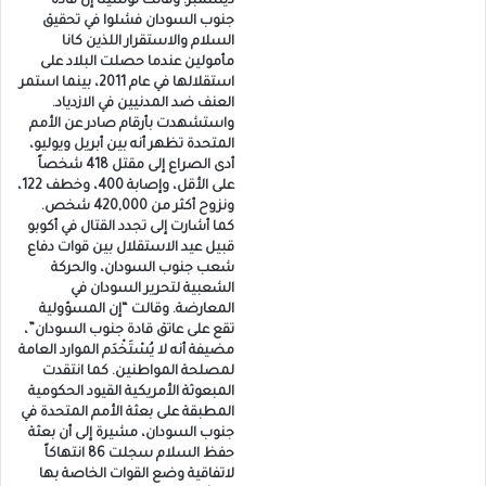
ديسمبر. وقالت لوسيتا إن قادة
جنوب السودان فشلوا في تحقيق
السلام والاستقرار اللذين كانا
مأمولين عندما حصلت البلاد على
استقلالها في عام 2011، بينما استمر
العنف ضد المدنيين في الازدياد.
واستشهدت بأرقام صادر عن الأمم
المتحدة تظهر أنه بين أبريل ويوليو،
أدى الصراع إلى مقتل 418 شخصاً
على الأقل، وإصابة 400، وخطف 122،
ونزوح أكثر من 420,000 شخص.
كما أشارت إلى تجدد القتال في أكوبو
قبيل عيد الاستقلال بين قوات دفاع
شعب جنوب السودان، والحركة
الشعبية لتحرير السودان في
المعارضة. وقالت “إن المسؤولية
تقع على عاتق قادة جنوب السودان”،
مضيفة أنه لا يُسْتَخْدَم الموارد العامة
لمصلحة المواطنين. كما انتقدت
المبعوثة الأمريكية القيود الحكومية
المطبقة على بعثة الأمم المتحدة في
جنوب السودان، مشيرة إلى أن بعثة
حفظ السلام سجلت 86 انتهاكاً
لاتفاقية وضع القوات الخاصة بها