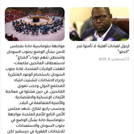
اردول لقيادات أهلية: لا تأمنوا غدر
مواجهة دبلوماسية حادة بمجلس
“الحلو”
الامن بشأن الوضع بجنوب السودان
واشنطن تتهم جوبا بـ”الخداع”
أغسطس 8, 2026
لاستعطاف المانحين متابعات-
اتهمت الولايات المتحدة، قادة جنوب
السودان باستخدام الوعود المتكررة
بإجراء الانتخابات لتشتيت انتباه
المجتمع الدولي وجذب تمويل
المانحين، في حين فشلوا في معالجة
الأزمات الإنسانية والاقتصادية
والأمنية المتفاقمة في البلاد.
وبحسب راديو تمازج، شهد مجلس
الأمن التابع للأمم المتحدة مواجهة
دبلوماسية حادة بشأن الوضع في
جنوب السودان والاستعدادات
للانتخابات المقررة في ديسمبر؛ لكن