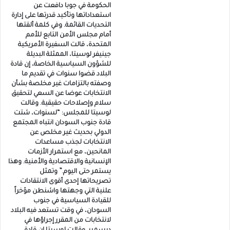
الحكومة في جوبا دافعت عن
استعداداتها وتأكيد قدرتها على إدارة
التحديات القائمة. وفي كلمة ألقتها
أمام مجلس الأمن التابع للأمم
المتحدة، قالت السفيرة الأمريكية
جينيفر لوسيتا، الممثلة البديلة
للشؤون السياسية الخاصة، إن قادة
البلاد قضوا سنوات في تقديم ما
وصفته بالتزامات غير مخلصة بشأن
الانتخابات عوضا عن السعي لتحقيق
سلام وإصلاحات حقيقية. وقالت
لوسيتا للمجلس: “لسنوات، شتت
قادة جنوب السودان انتباه المجتمع
الدولي بحديث غير مخلص عن
الانتخابات لجذب مساعدات
المانحين، مع استمرار الأزمات
الإنسانية والاقتصادية والأمنية. وهذا
يستمر حتى اليوم.” وتمثل
تصريحاتها إحدى أقوى الانتقادات
علنية التي وجهتها واشنطن مؤخراً
للقيادة السياسية في جنوب
السودان، في وقت تستعد فيه البلاد
لانتخابات من المقرر إجراؤها في