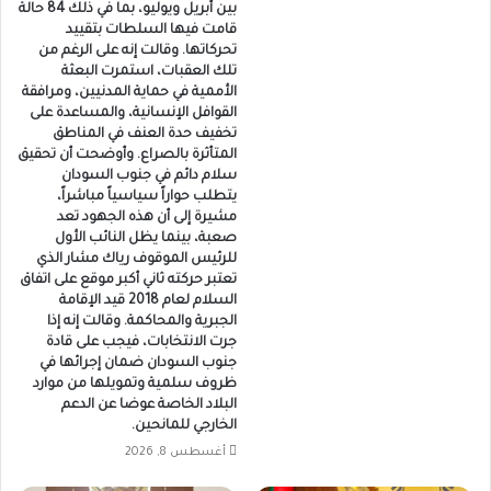
بين أبريل ويوليو، بما في ذلك 84 حالة
قامت فيها السلطات بتقييد
تحركاتها. وقالت إنه على الرغم من
تلك العقبات، استمرت البعثة
الأممية في حماية المدنيين، ومرافقة
القوافل الإنسانية، والمساعدة على
تخفيف حدة العنف في المناطق
المتأثرة بالصراع. وأوضحت أن تحقيق
سلام دائم في جنوب السودان
يتطلب حواراً سياسياً مباشراً،
مشيرة إلى أن هذه الجهود تعد
صعبة، بينما يظل النائب الأول
للرئيس الموقوف رياك مشار الذي
تعتبر حركته ثاني أكبر موقع على اتفاق
السلام لعام 2018 قيد الإقامة
الجبرية والمحاكمة. وقالت إنه إذا
جرت الانتخابات، فيجب على قادة
جنوب السودان ضمان إجرائها في
ظروف سلمية وتمويلها من موارد
البلاد الخاصة عوضا عن الدعم
الخارجي للمانحين.
أغسطس 8, 2026