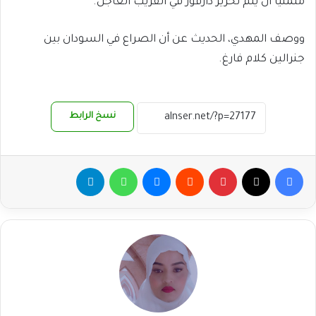
متمنياً أن يتم تحرير دارفور في القريب العاجل.
ووصف المهدي، الحديث عن أن الصراع في السودان بين
جنرالين كلام فارغ.
نسخ الرابط
فيسبوك
‫X
بينتيريست
ماسنجر
واتساب
تيلقرام