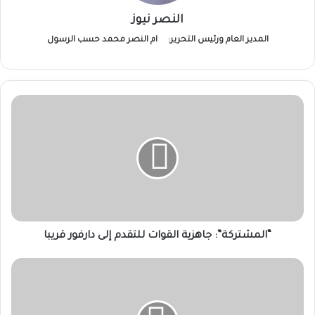
النصر نيوز
المدير العام ورئيس التحرير:
ام النصر محمد حسب الرسول
“المشتركة”:
جاهزية
القوات
للتقدم
إلى
دارفور
قريبا
“المشتركة”: جاهزية القوات للتقدم إلى دارفور قريبا
مباحثات
عربية
حول
تطورات