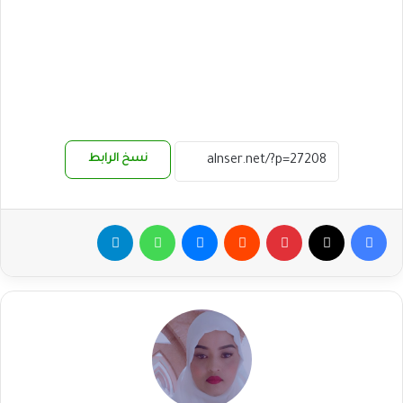
نسخ الرابط
فيسبوك
‫X
بينتيريست
ماسنجر
واتساب
تيلقرام