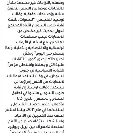
وصفته بالتزامات غير مخلصة بشأن
الانتخابات عوضا عن السعي لتحقيق
سلام وإصلاحات حقيقية. وقالت
لوسيتا للمجلس: “لسنوات، شتت
قادة جنوب السودان انتباه المجتمع
الدولي بحديث غير مخلص عن
الانتخابات لجذب مساعدات
المانحين، مع استمرار الأزمات
الإنسانية والاقتصادية والأمنية. وهذا
يستمر حتى اليوم.” وتمثل
تصريحاتها إحدى أقوى الانتقادات
علنية التي وجهتها واشنطن مؤخراً
للقيادة السياسية في جنوب
السودان، في وقت تستعد فيه البلاد
لانتخابات من المقرر إجراؤها في
ديسمبر. وقالت لوسيتا إن قادة
جنوب السودان فشلوا في تحقيق
السلام والاستقرار اللذين كانا
مأمولين عندما حصلت البلاد على
استقلالها في عام 2011، بينما استمر
العنف ضد المدنيين في الازدياد.
واستشهدت بأرقام صادر عن الأمم
المتحدة تظهر أنه بين أبريل ويوليو،
أدى الصراع إلى مقتل 418 شخصاً