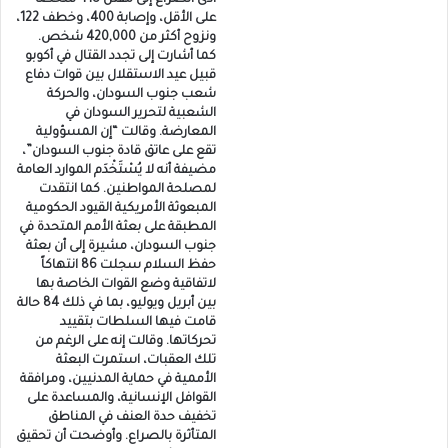
على الأقل، وإصابة 400، وخطف 122،
ونزوح أكثر من 420,000 شخص.
كما أشارت إلى تجدد القتال في أكوبو
قبيل عيد الاستقلال بين قوات دفاع
شعب جنوب السودان، والحركة
الشعبية لتحرير السودان في
المعارضة. وقالت “إن المسؤولية
تقع على عاتق قادة جنوب السودان”،
مضيفة أنه لا يُسْتَخْدَم الموارد العامة
لمصلحة المواطنين. كما انتقدت
المبعوثة الأمريكية القيود الحكومية
المطبقة على بعثة الأمم المتحدة في
جنوب السودان، مشيرة إلى أن بعثة
حفظ السلام سجلت 86 انتهاكاً
لاتفاقية وضع القوات الخاصة بها
بين أبريل ويوليو، بما في ذلك 84 حالة
قامت فيها السلطات بتقييد
تحركاتها. وقالت إنه على الرغم من
تلك العقبات، استمرت البعثة
الأممية في حماية المدنيين، ومرافقة
القوافل الإنسانية، والمساعدة على
تخفيف حدة العنف في المناطق
المتأثرة بالصراع. وأوضحت أن تحقيق