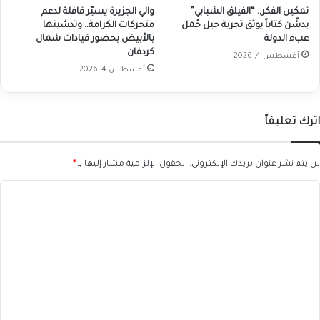
تمكين الفكر.. “الفيلق الشبابي”
والي الجزيرة يسيّر قافلة لدعم
يدشّن كتاباً يوثق تجربة جيل حُمل
متحركات الكرامة.. وتدشينها
عبء الدولة
بالأبيض بحضور قيادات شمال
كردفان
أغسطس 4, 2026
أغسطس 4, 2026
اترك تعليقاً
لن يتم نشر عنوان بريدك الإلكتروني.
الحقول الإلزامية مشار إليها بـ
*
ا
ل
ت
ع
ل
ي
ق