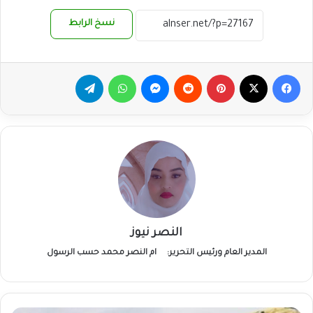
نسخ الرابط
فيسبوك
‫X
بينتيريست
ماسنجر
واتساب
تيلقرام
النصر نيوز
المدير العام ورئيس التحرير:
ام النصر محمد حسب الرسول