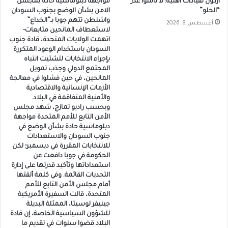
اردول لقيادات أهلية: لا تأمنوا غدر
مواجهة دبلوماسية حادة بمجلس
“الحلو”
الامن بشأن الوضع بجنوب السودان
واشنطن تتهم جوبا بـ”الخداع”
أغسطس 8, 2026
لاستعطاف المانحين متابعات-
اتهمت الولايات المتحدة، قادة جنوب
السودان باستخدام الوعود المتكررة
بإجراء الانتخابات لتشتيت انتباه
المجتمع الدولي وجذب تمويل
المانحين، في حين فشلوا في معالجة
الأزمات الإنسانية والاقتصادية
والأمنية المتفاقمة في البلاد.
وبحسب راديو تمازج، شهد مجلس
الأمن التابع للأمم المتحدة مواجهة
دبلوماسية حادة بشأن الوضع في
جنوب السودان والاستعدادات
للانتخابات المقررة في ديسمبر؛ لكن
الحكومة في جوبا دافعت عن
استعداداتها وتأكيد قدرتها على إدارة
التحديات القائمة. وفي كلمة ألقتها
أمام مجلس الأمن التابع للأمم
المتحدة، قالت السفيرة الأمريكية
جينيفر لوسيتا، الممثلة البديلة
للشؤون السياسية الخاصة، إن قادة
البلاد قضوا سنوات في تقديم ما