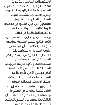
لاستعطاف المانحين متابعات-
اتهمت الولايات المتحدة، قادة جنوب
السودان باستخدام الوعود المتكررة
بإجراء الانتخابات لتشتيت انتباه
المجتمع الدولي وجذب تمويل
المانحين، في حين فشلوا في معالجة
الأزمات الإنسانية والاقتصادية
والأمنية المتفاقمة في البلاد.
وبحسب راديو تمازج، شهد مجلس
الأمن التابع للأمم المتحدة مواجهة
دبلوماسية حادة بشأن الوضع في
جنوب السودان والاستعدادات
للانتخابات المقررة في ديسمبر؛ لكن
الحكومة في جوبا دافعت عن
استعداداتها وتأكيد قدرتها على إدارة
التحديات القائمة. وفي كلمة ألقتها
أمام مجلس الأمن التابع للأمم
المتحدة، قالت السفيرة الأمريكية
جينيفر لوسيتا، الممثلة البديلة
للشؤون السياسية الخاصة، إن قادة
البلاد قضوا سنوات في تقديم ما
وصفته بالتزامات غير مخلصة بشأن
الانتخابات عوضا عن السعي لتحقيق
سلام وإصلاحات حقيقية. وقالت