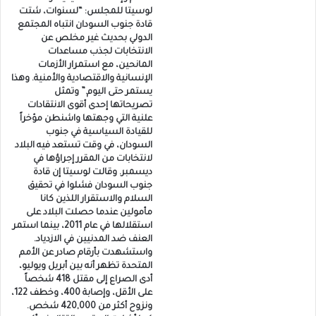
لوسيتا للمجلس: “لسنوات، شتت
قادة جنوب السودان انتباه المجتمع
الدولي بحديث غير مخلص عن
الانتخابات لجذب مساعدات
المانحين، مع استمرار الأزمات
الإنسانية والاقتصادية والأمنية. وهذا
يستمر حتى اليوم.” وتمثل
تصريحاتها إحدى أقوى الانتقادات
علنية التي وجهتها واشنطن مؤخراً
للقيادة السياسية في جنوب
السودان، في وقت تستعد فيه البلاد
لانتخابات من المقرر إجراؤها في
ديسمبر. وقالت لوسيتا إن قادة
جنوب السودان فشلوا في تحقيق
السلام والاستقرار اللذين كانا
مأمولين عندما حصلت البلاد على
استقلالها في عام 2011، بينما استمر
العنف ضد المدنيين في الازدياد.
واستشهدت بأرقام صادر عن الأمم
المتحدة تظهر أنه بين أبريل ويوليو،
أدى الصراع إلى مقتل 418 شخصاً
على الأقل، وإصابة 400، وخطف 122،
ونزوح أكثر من 420,000 شخص.