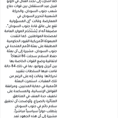
كما أشارت إلى تجدد القتال في أكوبو
قبيل عيد الاستقلال بين قوات دفاع
شعب جنوب السودان، والحركة
الشعبية لتحرير السودان في
المعارضة. وقالت “إن المسؤولية
تقع على عاتق قادة جنوب السودان”،
مضيفة أنه لا يُسْتَخْدَم الموارد العامة
لمصلحة المواطنين. كما انتقدت
المبعوثة الأمريكية القيود الحكومية
المطبقة على بعثة الأمم المتحدة في
جنوب السودان، مشيرة إلى أن بعثة
حفظ السلام سجلت 86 انتهاكاً
لاتفاقية وضع القوات الخاصة بها
بين أبريل ويوليو، بما في ذلك 84 حالة
قامت فيها السلطات بتقييد
تحركاتها. وقالت إنه على الرغم من
تلك العقبات، استمرت البعثة
الأممية في حماية المدنيين، ومرافقة
القوافل الإنسانية، والمساعدة على
تخفيف حدة العنف في المناطق
المتأثرة بالصراع. وأوضحت أن تحقيق
سلام دائم في جنوب السودان
يتطلب حواراً سياسياً مباشراً،
مشيرة إلى أن هذه الجهود تعد