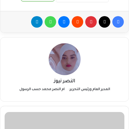
فيسبوك
‫X
بينتيريست
ماسنجر
واتساب
تيلقرام
النصر نيوز
المدير العام ورئيس التحرير:
ام النصر محمد حسب الرسول
بعثة
تقصى
الحقائق: