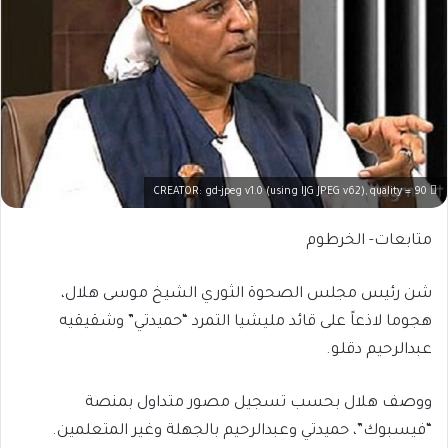
CREATOR: gd-jpeg v1.0 (using IJG JPEG v62), quality = 90
متابعات- الخرطوم
شن رئيس مجلس الصحوة الثوري الشيخ موسى هلال،
هجوما لاذعاً على قائد مليشيا التمرد “حميدتي” وشقيقيه
عبدالرحيم دقلو.
ووصف هلال بحسب تسجيل مصور متداول بمنصة
“فيسبوك”، حميدتي وعبدالرحيم بالجهلة وغير المتعلمين.