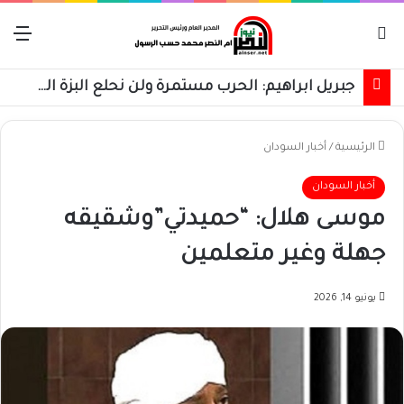
بحث عن
الق
جبريل ابراهيم: الحرب مستمرة ولن نحلع البزة العسكرية حتى استعادة كامل البلاد
الرئيسية
/
أخبار السودان
أخبار السودان
موسى هلال: “حميدتي”وشقيقه
جهلة وغير متعلمين
يونيو 14, 2026