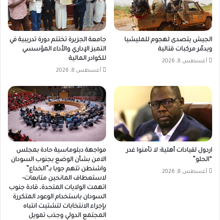
الجيش يتصدى لهجوم للمليشيا
جامعة الجزيرة تختتم دورة تدريبية في
ويدمّر مركبات قتالية
التميز الإداري والأداء المؤسسي
للكوادر المالية
أغسطس 8, 2026
أغسطس 8, 2026
اردول لقيادات أهلية: لا تأمنوا غدر
مواجهة دبلوماسية حادة بمجلس
“الحلو”
الامن بشأن الوضع بجنوب السودان
واشنطن تتهم جوبا بـ”الخداع”
أغسطس 8, 2026
لاستعطاف المانحين متابعات-
اتهمت الولايات المتحدة، قادة جنوب
السودان باستخدام الوعود المتكررة
بإجراء الانتخابات لتشتيت انتباه
المجتمع الدولي وجذب تمويل