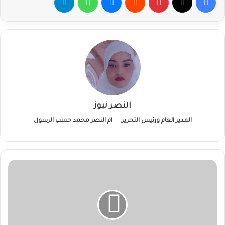
النصر نيوز
المدير العام ورئيس التحرير:
ام النصر محمد حسب الرسول
مئات
السودانيين
يغادرون
القاهرة
اليوم
في