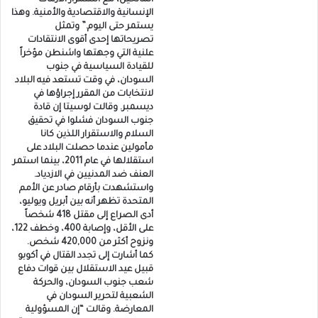
المانحين، مع استمرار الأزمات
الإنسانية والاقتصادية والأمنية. وهذا
يستمر حتى اليوم.” وتمثل
تصريحاتها إحدى أقوى الانتقادات
علنية التي وجهتها واشنطن مؤخراً
للقيادة السياسية في جنوب
السودان، في وقت تستعد فيه البلاد
لانتخابات من المقرر إجراؤها في
ديسمبر. وقالت لوسيتا إن قادة
جنوب السودان فشلوا في تحقيق
السلام والاستقرار اللذين كانا
مأمولين عندما حصلت البلاد على
استقلالها في عام 2011، بينما استمر
العنف ضد المدنيين في الازدياد.
واستشهدت بأرقام صادر عن الأمم
المتحدة تظهر أنه بين أبريل ويوليو،
أدى الصراع إلى مقتل 418 شخصاً
على الأقل، وإصابة 400، وخطف 122،
ونزوح أكثر من 420,000 شخص.
كما أشارت إلى تجدد القتال في أكوبو
قبيل عيد الاستقلال بين قوات دفاع
شعب جنوب السودان، والحركة
الشعبية لتحرير السودان في
المعارضة. وقالت “إن المسؤولية