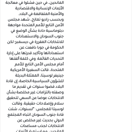
المانحين، في حين فشلوا في معالجة
الأزمات الإنسانية والاقتصادية
والأمنية المتفاقمة في البلاد.
وبحسب راديو تمازج، شهد مجلس
الأمن التابع للأمم المتحدة مواجهة
دبلوماسية حادة بشأن الوضع في
جنوب السودان والاستعدادات
للانتخابات المقررة في ديسمبر؛ لكن
الحكومة في جوبا دافعت عن
استعداداتها وتأكيد قدرتها على إدارة
التحديات القائمة. وفي كلمة ألقتها
أمام مجلس الأمن التابع للأمم
المتحدة، قالت السفيرة الأمريكية
جينيفر لوسيتا، الممثلة البديلة
للشؤون السياسية الخاصة، إن قادة
البلاد قضوا سنوات في تقديم ما
وصفته بالتزامات غير مخلصة بشأن
الانتخابات عوضا عن السعي لتحقيق
سلام وإصلاحات حقيقية. وقالت
لوسيتا للمجلس: “لسنوات، شتت
قادة جنوب السودان انتباه المجتمع
الدولي بحديث غير مخلص عن
الانتخابات لجذب مساعدات