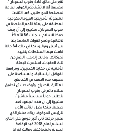
تقع على عاتق قادة جنوب السودان”،
مضيفة أنه لا يُسْتَخْدَم الموارد العامة
لمصلحة المواطنين. كما انتقدت
المبعوثة الأمريكية القيود الحكومية
المطبقة على بعثة الأمم المتحدة في
جنوب السودان، مشيرة إلى أن بعثة
حفظ السلام سجلت 86 انتهاكاً
لاتفاقية وضع القوات الخاصة بها
بين أبريل ويوليو، بما في ذلك 84 حالة
قامت فيها السلطات بتقييد
تحركاتها. وقالت إنه على الرغم من
تلك العقبات، استمرت البعثة
الأممية في حماية المدنيين، ومرافقة
القوافل الإنسانية، والمساعدة على
تخفيف حدة العنف في المناطق
المتأثرة بالصراع. وأوضحت أن تحقيق
سلام دائم في جنوب السودان
يتطلب حواراً سياسياً مباشراً،
مشيرة إلى أن هذه الجهود تعد
صعبة، بينما يظل النائب الأول
للرئيس الموقوف رياك مشار الذي
تعتبر حركته ثاني أكبر موقع على اتفاق
السلام لعام 2018 قيد الإقامة
الجبرية والمحاكمة. وقالت إنه إذا