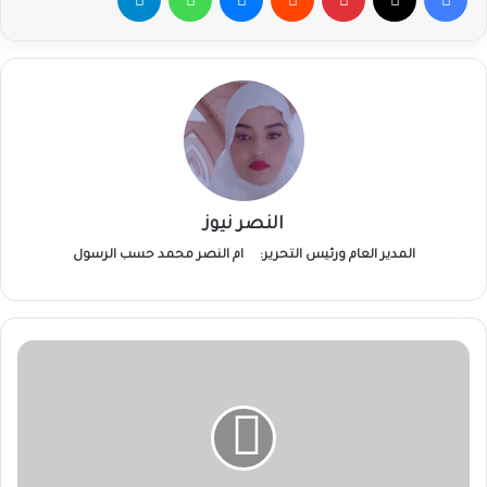
النصر نيوز
المدير العام ورئيس التحرير:
ام النصر محمد حسب الرسول
والي
الجزيرة
يطمئن
على
إنسياب
المواد