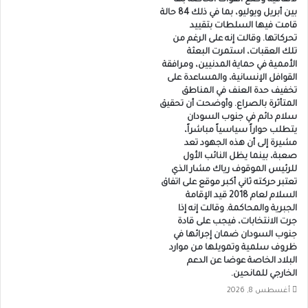
بين أبريل ويوليو، بما في ذلك 84 حالة
قامت فيها السلطات بتقييد
تحركاتها. وقالت إنه على الرغم من
تلك العقبات، استمرت البعثة
الأممية في حماية المدنيين، ومرافقة
القوافل الإنسانية، والمساعدة على
تخفيف حدة العنف في المناطق
المتأثرة بالصراع. وأوضحت أن تحقيق
سلام دائم في جنوب السودان
يتطلب حواراً سياسياً مباشراً،
مشيرة إلى أن هذه الجهود تعد
صعبة، بينما يظل النائب الأول
للرئيس الموقوف رياك مشار الذي
تعتبر حركته ثاني أكبر موقع على اتفاق
السلام لعام 2018 قيد الإقامة
الجبرية والمحاكمة. وقالت إنه إذا
جرت الانتخابات، فيجب على قادة
جنوب السودان ضمان إجرائها في
ظروف سلمية وتمويلها من موارد
البلاد الخاصة عوضا عن الدعم
الخارجي للمانحين.
أغسطس 8, 2026