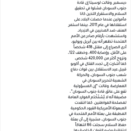
ديسمبر. وقالت لوسيتا إن قادة
جنوب السودان فشلوا في تحقيق
السلام والاستقرار اللذين كانا
مأمولين عندما حصلت البلاد على
استقلالها في عام 2011، بينما استمر
العنف ضد المدنيين في الازدياد.
واستشهدت بأرقام صادر عن الأمم
المتحدة تظهر أنه بين أبريل ويوليو،
أدى الصراع إلى مقتل 418 شخصاً
على الأقل، وإصابة 400، وخطف 122،
ونزوح أكثر من 420,000 شخص.
كما أشارت إلى تجدد القتال في أكوبو
قبيل عيد الاستقلال بين قوات دفاع
شعب جنوب السودان، والحركة
الشعبية لتحرير السودان في
المعارضة. وقالت “إن المسؤولية
تقع على عاتق قادة جنوب السودان”،
مضيفة أنه لا يُسْتَخْدَم الموارد العامة
لمصلحة المواطنين. كما انتقدت
المبعوثة الأمريكية القيود الحكومية
المطبقة على بعثة الأمم المتحدة في
جنوب السودان، مشيرة إلى أن بعثة
حفظ السلام سجلت 86 انتهاكاً
لاتفاقية وضع القوات الخاصة بها