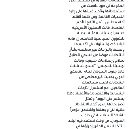
للانتخابات المقررة في ديسمبر؛ لكن
الحكومة في جوبا دافعت عن
استعداداتها وتأكيد قدرتها على إدارة
التحديات القائمة. وفي كلمة ألقتها
أمام مجلس الأمن التابع للأمم
المتحدة، قالت السفيرة الأمريكية
جينيفر لوسيتا، الممثلة البديلة
للشؤون السياسية الخاصة، إن قادة
البلاد قضوا سنوات في تقديم ما
وصفته بالتزامات غير مخلصة بشأن
الانتخابات عوضا عن السعي لتحقيق
سلام وإصلاحات حقيقية. وقالت
لوسيتا للمجلس: “لسنوات، شتت
قادة جنوب السودان انتباه المجتمع
الدولي بحديث غير مخلص عن
الانتخابات لجذب مساعدات
المانحين، مع استمرار الأزمات
الإنسانية والاقتصادية والأمنية. وهذا
يستمر حتى اليوم.” وتمثل
تصريحاتها إحدى أقوى الانتقادات
علنية التي وجهتها واشنطن مؤخراً
للقيادة السياسية في جنوب
السودان، في وقت تستعد فيه البلاد
لانتخابات من المقرر إجراؤها في