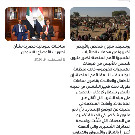
يونسيف: مليون شخص بالأبيض
مباحثات سودانية مصرية بشأن
تضرروا من هجمات الطائرات
تطورات الأوضاع بالسودان
المُسيرة الأمم المتحدة: تضرر مليون
أغسطس 9, 2026
شخص بالأبيض من هجمات
المسيرات الخرطوم- قالت منظمة
اليونيسف، التابعة للأمم المتحدة، إن
الأطفال والعائلات يقضون ساعات
طويلة تحت هجير الشمس في مدينة
الأبيض بشمال كردفان، للحصول
على مياه الشرب التي تُنقل عبر
الشاحنات. وأفادت المنظمة في
تحديث عن الوضع الإنساني، بأن نحو
مليون شخص في المدينة تضرروا
من الهجمات التي شُنَّت بواسطة
الطائرات المُسيرة، والتي ألحقت
أضراراً بالمنازل والأسواق والمدارس.