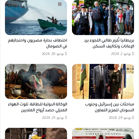
بريطانيا تُلزم طالبي اللجوء برد
اختطاف بحارة مصريون واحتجازهم
الإعانات وتكاليف السكن
في الصومال
يوليو 2, 2026
يونيو 30, 2026
مباحثات بين إسرائيل وجنوب
الوكالة الدولية للطاقة: تلوث الهواء
السودان لتعزيز التعاون
المنزلي حصد أرواح الملايين
يونيو 29, 2026
يونيو 25, 2026