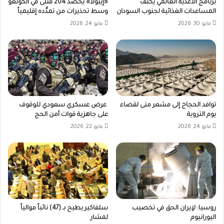
برنامج الأغذية العالمي يكثف
«إيبولا» يحصد 204 قتلى في الكونغو
المساعدات الغذائية لجنوب السودان
وسط تحذيرات من تمدُّده إقليمياً
مايو 30, 2026
مايو 24, 2026
توافد الحجاج إلى مشعر منى لقضاء
عرض عسكري سعودي للوقوف
يوم التروية
على جاهزية قوات أمن الحج
مايو 24, 2026
مايو 22, 2026
روسيا: لإيران الحق في تخصيب
سلفاكير يطيح بـ (47) نائباً موالياً
اليورانيوم
لمشار