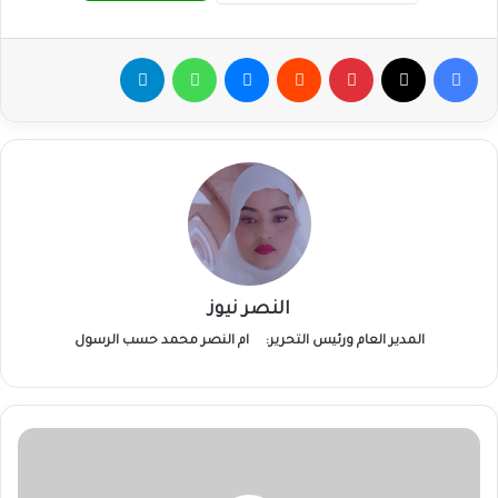
فيسبوك
‫X
بينتيريست
ماسنجر
واتساب
تيلقرام
النصر نيوز
المدير العام ورئيس التحرير:
ام النصر محمد حسب الرسول
المليشيا
تصادر
محطات