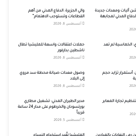
دشن آليات ومعدات جديدة
والي الجزيرة: الدفاع المدني من أهم
لدفاع المدني لمجابهة
القطاعات وتستوجب الاهتمام”
أغسطس 6, 2026
ي: الخماسية لم تعد
حملات اعتقالات واسعة للمليشيا تطال
ناشطين بدارفور
أغسطس 6, 2026
 أستمرار تزايد حجم
وصول معدات صيانة محطة سد مروي
ة
إلى البلاد
أغسطس 6, 2026
تنظيم تجارة المعابر
مدير الطيران المدني: تشغيل مطاري
بورتسودان والخرطوم على مدار 24 ساعة
قريباً
أغسطس 5, 2026
 رمي النفايات بالميادين
المليشيا تقّيد استخدام النساء