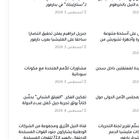
 النيل بالخرطوم
لـ”ستارلينك” في بدارفور
أغسطس 5, 2026
 على أسلحة متنوعة
جبريل ابراهيم يعلن تحقيق انتصارا
ة وأجهزة تشويش من
ساحقا على المليشيا بغرب دارفور
أغسطس 5, 2026
يدة لمعتقلين داخل سجن
مشاورات للأمم المتحدة مع مكونات
سودانية
أغسطس 5, 2026
مجلس الأمن الدولى حول
تمكين الفكر.. “الفيلق الشبابي” يدشّن
كتاباً يوثق تجربة جيل حُمل عبء الدولة
أغسطس 4, 2026
سلّم تقرير لجنة التحريات
قناة النيل الأزرق ومجموعة من الشركات
كات مليشيا الدعم
الوطنية يشاركون جنود القوات المسلحة
شرق دارفور
الإحتفال بالعيد الـ72 للقوات المسلحة