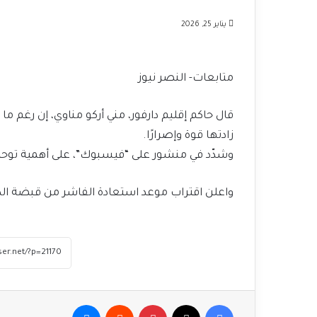
يناير 25, 2026
متابعات- النصر نيوز
قال حاكم إقليم دارفور، مني أركو مناوي، إن رغم ما
زادتها قوة وإصرارًا.
وشدّد في منشور على “فيسبوك”، على أهمية توحي
واعلن اقتراب موعد استعادة الفاشر من قبضة ال
فيسبوك
‫X
بينتيريست
ماسنجر