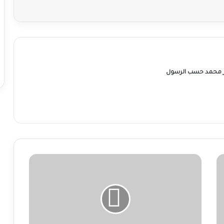
ر محمد حسب الرسول
البرهان
يكشف
عن
أولوية
المرحلة
ويؤكد
تورط