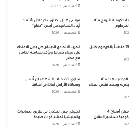
أغسطس 3, 2026
 حكومية لتزويج مئات
موسى هلال يطلق نداء عاجل بأبتعاد
الخرطوم
أبناء المحاميد عن أسرة “دقلو”
أغسطس 1, 2026
القبض على 1987 متهماً بالخرطوم خلال
الحزب الاتحادي الديمقراطي يدين الاعتداء
على ميناء دمياط ويؤكد تضامنه الكامل
مع مصر
أغسطس 1, 2026
لكوليرا يهدد مئات
مناوي: تضحيات الشهداء لن تُنسى
أبيض» وسط نقص الغذاء
ومعاناة الأرامل أمانة في اعناقنا
أغسطس 1, 2026
ولاية الخرطوم تعلن أفتتاح 4
الجيش يعزز انتشاره في طريق الصادرات
مية سبتمبر المقبل
والمليشيا تحشد قوات جديدة
أغسطس 1, 2026