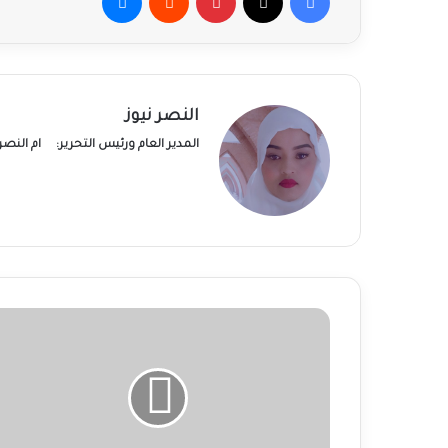
النصر نيوز
المدير العام ورئيس التحرير:
ام النص
الولايات
المتحدة
تستعد
لترحيل
مهاجرين