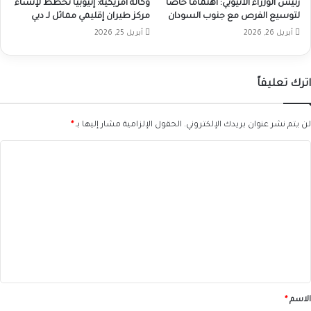
رئيس الوزراء الاثيوبي: اهتماما خاصا
وكالة أمريكية: إثيوبيا تخطط لإنشاء
لتوسيع الفرص مع جنوب السودان
مركز طيران إقليمي مماثل لـ دبي
أبريل 26, 2026
أبريل 25, 2026
اترك تعليقاً
لن يتم نشر عنوان بريدك الإلكتروني.
الحقول الإلزامية مشار إليها بـ
*
ا
ل
ت
ع
ل
ي
ق
*
الاسم
*