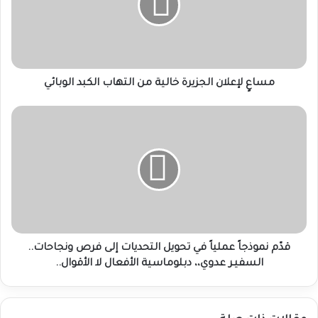
من
التهاب
الكبد
الوبائي
مساعٍ لإعلان الجزيرة خالية من التهاب الكبد الوبائي
قدّم
نموذجاً
عملياً
في
تحويل
التحديات
إلى
فرص
ونجاحات..
السفيـر
قدّم نموذجاً عملياً في تحويل التحديات إلى فرص ونجاحات..
عدوي،،
السفيـر عدوي،، دبلوماسية الأفعال لا الأقوال..
دبلوماسية
الأفعال
لا