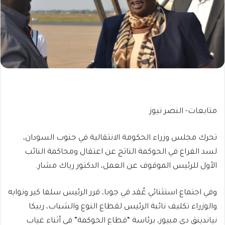
متابعات- النصر نيوز
تحرك مجلس وزراء الحكومة الانتقالية في جنوب السودان،
لسد الفراغ في الحوكمة الناتج عن اعتقال ومحاكمة النائب
الأول للرئيس الموقوف عن العمل، الدكتور رياك مشار.
وفي اجتماع استثنائي عُقد في جوبا، قرر الرئيس سلفا كير ونوابه
والوزراء تكليف نائبة الرئيس لقطاع النوع والشباب، ربيكا
نياندينق دي مبيور، برئاسة “قطاع الحوكمة” في أثناء غياب