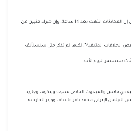
الحكومة الإيرانية قالت في منشور على موقع إكس إن المحادثات انتهت بعد 14 ساعة، وإن خبراء فنيين من
الخلافات المتبقية”، لكنها لم تذكر متى ستستأنف.
ثات ستستمر اليوم الأحد.
جيه دي فانس والمبعوث الخاص ستيف ويتكوف وجاريد
لبرلمان الإيراني محمد باقر قاليباف ووزير الخارجية