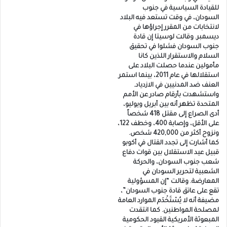
للقيادة السياسية في جنوب
السودان، في وقت تستعد فيه البلاد
لانتخابات من المقرر إجراؤها في
ديسمبر. وقالت لوسيتا إن قادة
جنوب السودان فشلوا في تحقيق
السلام والاستقرار اللذين كانا
مأمولين عندما حصلت البلاد على
استقلالها في عام 2011، بينما استمر
العنف ضد المدنيين في الازدياد.
واستشهدت بأرقام صادر عن الأمم
المتحدة تظهر أنه بين أبريل ويوليو،
أدى الصراع إلى مقتل 418 شخصاً
على الأقل، وإصابة 400، وخطف 122،
ونزوح أكثر من 420,000 شخص.
كما أشارت إلى تجدد القتال في أكوبو
قبيل عيد الاستقلال بين قوات دفاع
شعب جنوب السودان، والحركة
الشعبية لتحرير السودان في
المعارضة. وقالت “إن المسؤولية
تقع على عاتق قادة جنوب السودان”،
مضيفة أنه لا يُسْتَخْدَم الموارد العامة
لمصلحة المواطنين. كما انتقدت
المبعوثة الأمريكية القيود الحكومية