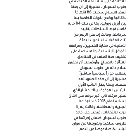
المطبقة على بعثة الأمم المتحدة في
جنوب السودان، مشيرة إلى أن بعثة
حفظ السلام سجلت 86 انتهاكاً
لاتفاقية وضع القوات الخاصة بها
بين أبريل ويوليو، بما في ذلك 84 حالة
قامت فيها السلطات بتقييد
تحركاتها. وقالت إنه على الرغم من
تلك العقبات، استمرت البعثة
الأممية في حماية المدنيين، ومرافقة
القوافل الإنسانية، والمساعدة على
تخفيف حدة العنف في المناطق
المتأثرة بالصراع. وأوضحت أن تحقيق
سلام دائم في جنوب السودان
يتطلب حواراً سياسياً مباشراً،
مشيرة إلى أن هذه الجهود تعد
صعبة، بينما يظل النائب الأول
للرئيس الموقوف رياك مشار الذي
تعتبر حركته ثاني أكبر موقع على اتفاق
السلام لعام 2018 قيد الإقامة
الجبرية والمحاكمة. وقالت إنه إذا
جرت الانتخابات، فيجب على قادة
جنوب السودان ضمان إجرائها في
ظروف سلمية وتمويلها من موارد
البلاد الخاصة عوضا عن الدعم