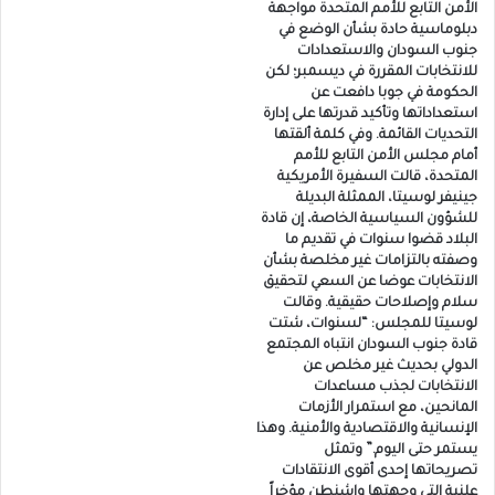
الأمن التابع للأمم المتحدة مواجهة
دبلوماسية حادة بشأن الوضع في
جنوب السودان والاستعدادات
للانتخابات المقررة في ديسمبر؛ لكن
الحكومة في جوبا دافعت عن
استعداداتها وتأكيد قدرتها على إدارة
التحديات القائمة. وفي كلمة ألقتها
أمام مجلس الأمن التابع للأمم
المتحدة، قالت السفيرة الأمريكية
جينيفر لوسيتا، الممثلة البديلة
للشؤون السياسية الخاصة، إن قادة
البلاد قضوا سنوات في تقديم ما
وصفته بالتزامات غير مخلصة بشأن
الانتخابات عوضا عن السعي لتحقيق
سلام وإصلاحات حقيقية. وقالت
لوسيتا للمجلس: “لسنوات، شتت
قادة جنوب السودان انتباه المجتمع
الدولي بحديث غير مخلص عن
الانتخابات لجذب مساعدات
المانحين، مع استمرار الأزمات
الإنسانية والاقتصادية والأمنية. وهذا
يستمر حتى اليوم.” وتمثل
تصريحاتها إحدى أقوى الانتقادات
علنية التي وجهتها واشنطن مؤخراً