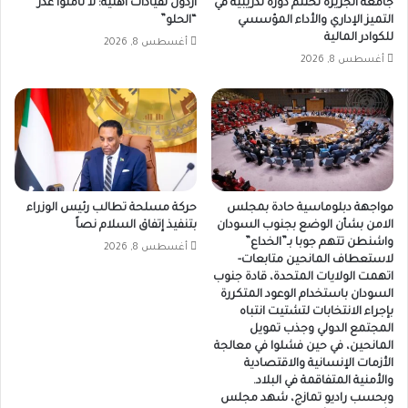
جامعة الجزيرة تختتم دورة تدريبية في
اردول لقيادات أهلية: لا تأمنوا غدر
التميز الإداري والأداء المؤسسي
“الحلو”
للكوادر المالية
أغسطس 8, 2026
أغسطس 8, 2026
مواجهة دبلوماسية حادة بمجلس
حركة مسلحة تطالب رئيس الوزراء
الامن بشأن الوضع بجنوب السودان
بتنفيذ إتفاق السلام نصاً
واشنطن تتهم جوبا بـ”الخداع”
أغسطس 8, 2026
لاستعطاف المانحين متابعات-
اتهمت الولايات المتحدة، قادة جنوب
السودان باستخدام الوعود المتكررة
بإجراء الانتخابات لتشتيت انتباه
المجتمع الدولي وجذب تمويل
المانحين، في حين فشلوا في معالجة
الأزمات الإنسانية والاقتصادية
والأمنية المتفاقمة في البلاد.
وبحسب راديو تمازج، شهد مجلس