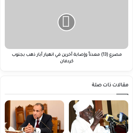
(13)
معدناً
وإصابة
آخرين
في
انهيار
آبار
ذهب
بجنوب
مصرع (13) معدناً وإصابة آخرين في انهيار آبار ذهب بجنوب
كردفان
كردفان
مقالات ذات صلة