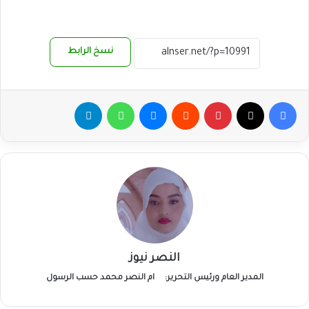
نسخ الرابط
فيسبوك
‫X
بينتيريست
ماسنجر
واتساب
تيلقرام
النصر نيوز
المدير العام ورئيس التحرير:
ام النصر محمد حسب الرسول