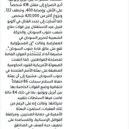
أدى الصراع إلى مقتل 418 شخصاً
على الأقل، وإصابة 400، وخطف 122،
ونزوح أكثر من 420,000 شخص.
كما أشارت إلى تجدد القتال في أكوبو
قبيل عيد الاستقلال بين قوات دفاع
شعب جنوب السودان، والحركة
الشعبية لتحرير السودان في
المعارضة. وقالت “إن المسؤولية
تقع على عاتق قادة جنوب السودان”،
مضيفة أنه لا يُسْتَخْدَم الموارد العامة
لمصلحة المواطنين. كما انتقدت
المبعوثة الأمريكية القيود الحكومية
المطبقة على بعثة الأمم المتحدة في
جنوب السودان، مشيرة إلى أن بعثة
حفظ السلام سجلت 86 انتهاكاً
لاتفاقية وضع القوات الخاصة بها
بين أبريل ويوليو، بما في ذلك 84 حالة
قامت فيها السلطات بتقييد
تحركاتها. وقالت إنه على الرغم من
تلك العقبات، استمرت البعثة
الأممية في حماية المدنيين، ومرافقة
القوافل الإنسانية، والمساعدة على
تخفيف حدة العنف في المناطق