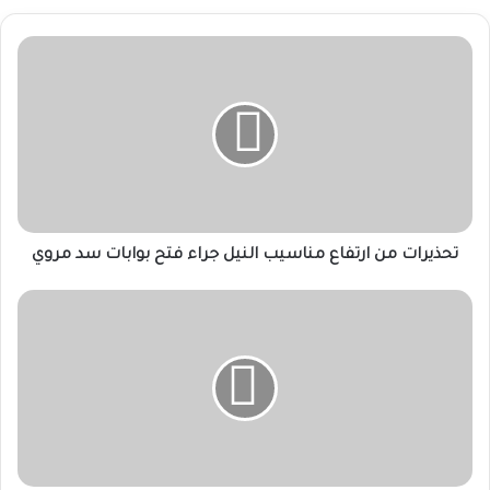
تحذيرات
من
ارتفاع
مناسيب
النيل
جراء
فتح
بوابات
سد
مروي
تحذيرات من ارتفاع مناسيب النيل جراء فتح بوابات سد مروي
المليشيا
ترحّل
معتقلين
من
الضعين
إلى
نيالا