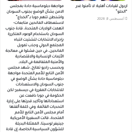
اردول لقيادات أهلية: لا تأمنوا غدر
مواجهة دبلوماسية حادة بمجلس
“الحلو”
الامن بشأن الوضع بجنوب السودان
واشنطن تتهم جوبا بـ”الخداع”
أغسطس 8, 2026
لاستعطاف المانحين متابعات-
اتهمت الولايات المتحدة، قادة جنوب
السودان باستخدام الوعود المتكررة
بإجراء الانتخابات لتشتيت انتباه
المجتمع الدولي وجذب تمويل
المانحين، في حين فشلوا في معالجة
الأزمات الإنسانية والاقتصادية
والأمنية المتفاقمة في البلاد.
وبحسب راديو تمازج، شهد مجلس
الأمن التابع للأمم المتحدة مواجهة
دبلوماسية حادة بشأن الوضع في
جنوب السودان والاستعدادات
للانتخابات المقررة في ديسمبر؛ لكن
الحكومة في جوبا دافعت عن
استعداداتها وتأكيد قدرتها على إدارة
التحديات القائمة. وفي كلمة ألقتها
أمام مجلس الأمن التابع للأمم
المتحدة، قالت السفيرة الأمريكية
جينيفر لوسيتا، الممثلة البديلة
للشؤون السياسية الخاصة، إن قادة