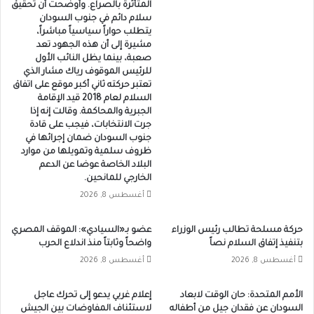
المتأثرة بالصراع. وأوضحت أن تحقيق
سلام دائم في جنوب السودان
يتطلب حواراً سياسياً مباشراً،
مشيرة إلى أن هذه الجهود تعد
صعبة، بينما يظل النائب الأول
للرئيس الموقوف رياك مشار الذي
تعتبر حركته ثاني أكبر موقع على اتفاق
السلام لعام 2018 قيد الإقامة
الجبرية والمحاكمة. وقالت إنه إذا
جرت الانتخابات، فيجب على قادة
جنوب السودان ضمان إجرائها في
ظروف سلمية وتمويلها من موارد
البلاد الخاصة عوضا عن الدعم
الخارجي للمانحين.
أغسطس 8, 2026
حركة مسلحة تطالب رئيس الوزراء
عضو بـ«السيادي»: الموقف المصري
بتنفيذ إتفاق السلام نصاً
واضحاً وثابتاً منذ اندلاع الحرب
أغسطس 8, 2026
أغسطس 8, 2026
الأمم المتحدة: حان الوقت لابعاد
إعلام غربي يدعو إلى تحرك عاجل
السودان عن فقدان جيل من أطفاله
لاستئناف المفاوضات بين الجيش