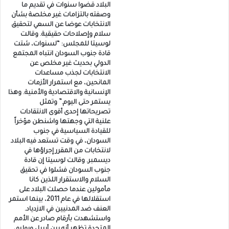
البلاد قضوا سنوات في تقديم ما
وصفته بالتزامات غير مخلصة بشأن
الانتخابات عوضا عن السعي لتحقيق
سلام وإصلاحات حقيقية. وقالت
لوسيتا للمجلس: “لسنوات، شتت
قادة جنوب السودان انتباه المجتمع
الدولي بحديث غير مخلص عن
الانتخابات لجذب مساعدات
المانحين، مع استمرار الأزمات
الإنسانية والاقتصادية والأمنية. وهذا
يستمر حتى اليوم.” وتمثل
تصريحاتها إحدى أقوى الانتقادات
علنية التي وجهتها واشنطن مؤخراً
للقيادة السياسية في جنوب
السودان، في وقت تستعد فيه البلاد
لانتخابات من المقرر إجراؤها في
ديسمبر. وقالت لوسيتا إن قادة
جنوب السودان فشلوا في تحقيق
السلام والاستقرار اللذين كانا
مأمولين عندما حصلت البلاد على
استقلالها في عام 2011، بينما استمر
العنف ضد المدنيين في الازدياد.
واستشهدت بأرقام صادر عن الأمم
المتحدة تظهر أنه بين أبريل ويوليو،