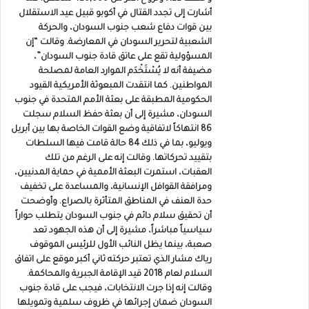
أشارت إلى تجدد القتال في أكوبو قبيل عيد الاستقلال
بين قوات دفاع شعب جنوب السودان، والحركة
الشعبية لتحرير السودان في المعارضة. وقالت “إن
المسؤولية تقع على عاتق قادة جنوب السودان”،
مضيفة أنه لا يُسْتَخْدَم الموارد العامة لمصلحة
المواطنين. كما انتقدت المبعوثة الأمريكية القيود
الحكومية المطبقة على بعثة الأمم المتحدة في جنوب
السودان، مشيرة إلى أن بعثة حفظ السلام سجلت
86 انتهاكاً لاتفاقية وضع القوات الخاصة بها بين أبريل
ويوليو، بما في ذلك 84 حالة قامت فيها السلطات
بتقييد تحركاتها. وقالت إنه على الرغم من تلك
العقبات، استمرت البعثة الأممية في حماية المدنيين،
ومرافقة القوافل الإنسانية، والمساعدة على تخفيف
حدة العنف في المناطق المتأثرة بالصراع. وأوضحت
أن تحقيق سلام دائم في جنوب السودان يتطلب حواراً
سياسياً مباشراً، مشيرة إلى أن هذه الجهود تعد
صعبة، بينما يظل النائب الأول للرئيس الموقوف
رياك مشار الذي تعتبر حركته ثاني أكبر موقع على اتفاق
السلام لعام 2018 قيد الإقامة الجبرية والمحاكمة.
وقالت إنه إذا جرت الانتخابات، فيجب على قادة جنوب
السودان ضمان إجرائها في ظروف سلمية وتمويلها