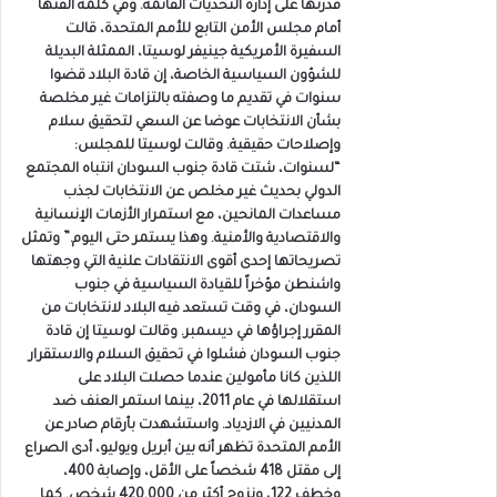
قدرتها على إدارة التحديات القائمة. وفي كلمة ألقتها
أمام مجلس الأمن التابع للأمم المتحدة، قالت
السفيرة الأمريكية جينيفر لوسيتا، الممثلة البديلة
للشؤون السياسية الخاصة، إن قادة البلاد قضوا
سنوات في تقديم ما وصفته بالتزامات غير مخلصة
بشأن الانتخابات عوضا عن السعي لتحقيق سلام
وإصلاحات حقيقية. وقالت لوسيتا للمجلس:
“لسنوات، شتت قادة جنوب السودان انتباه المجتمع
الدولي بحديث غير مخلص عن الانتخابات لجذب
مساعدات المانحين، مع استمرار الأزمات الإنسانية
والاقتصادية والأمنية. وهذا يستمر حتى اليوم.” وتمثل
تصريحاتها إحدى أقوى الانتقادات علنية التي وجهتها
واشنطن مؤخراً للقيادة السياسية في جنوب
السودان، في وقت تستعد فيه البلاد لانتخابات من
المقرر إجراؤها في ديسمبر. وقالت لوسيتا إن قادة
جنوب السودان فشلوا في تحقيق السلام والاستقرار
اللذين كانا مأمولين عندما حصلت البلاد على
استقلالها في عام 2011، بينما استمر العنف ضد
المدنيين في الازدياد. واستشهدت بأرقام صادر عن
الأمم المتحدة تظهر أنه بين أبريل ويوليو، أدى الصراع
إلى مقتل 418 شخصاً على الأقل، وإصابة 400،
وخطف 122، ونزوح أكثر من 420,000 شخص. كما