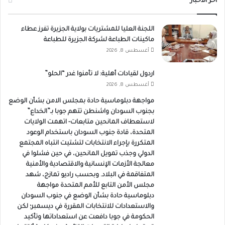
أخر الاخبار
اللجنة العليا للمشتريات بولاية الجزيرة تفرز عطاء
ماكينات الطباعة لشركة الجزيرة للطباعة
أغسطس 8, 2026
اردول لقيادات أهلية: لا تأمنوا غدر “الحلو”
أغسطس 8, 2026
مواجهة دبلوماسية حادة بمجلس الامن بشأن الوضع
بجنوب السودان واشنطن تتهم جوبا بـ”الخداع”
لاستعطاف المانحين متابعات- اتهمت الولايات
المتحدة، قادة جنوب السودان باستخدام الوعود
المتكررة بإجراء الانتخابات لتشتيت انتباه المجتمع
الدولي وجذب تمويل المانحين، في حين فشلوا في
معالجة الأزمات الإنسانية والاقتصادية والأمنية
المتفاقمة في البلاد. وبحسب راديو تمازج، شهد
مجلس الأمن التابع للأمم المتحدة مواجهة
دبلوماسية حادة بشأن الوضع في جنوب السودان
والاستعدادات للانتخابات المقررة في ديسمبر؛ لكن
الحكومة في جوبا دافعت عن استعداداتها وتأكيد