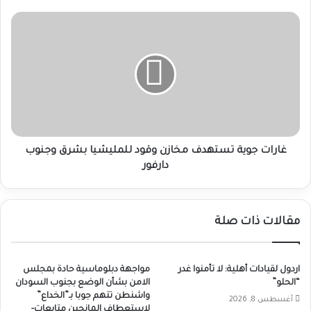
غارات
جوية
تستهدف
مخازن
وقود
للمليشيا
بشرق
وجنوب
دارفور
غارات جوية تستهدف مخازن وقود للمليشيا بشرق وجنوب
دارفور
مقالات ذات صلة
اردول لقيادات أهلية: لا تأمنوا غدر
مواجهة دبلوماسية حادة بمجلس
“الحلو”
الامن بشأن الوضع بجنوب السودان
واشنطن تتهم جوبا بـ”الخداع”
أغسطس 8, 2026
لاستعطاف المانحين متابعات-