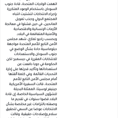
اتهمت الولايات المتحدة، قادة جنوب
السودان باستخدام الوعود المتكررة
بإجراء الانتخابات لتشتيت انتباه
المجتمع الدولي وجذب تمويل
المانحين، في حين فشلوا في معالجة
الأزمات الإنسانية والاقتصادية
والأمنية المتفاقمة في البلاد.
وبحسب راديو تمازج، شهد مجلس
الأمن التابع للأمم المتحدة مواجهة
دبلوماسية حادة بشأن الوضع في
جنوب السودان والاستعدادات
للانتخابات المقررة في ديسمبر؛ لكن
الحكومة في جوبا دافعت عن
استعداداتها وتأكيد قدرتها على إدارة
التحديات القائمة. وفي كلمة ألقتها
أمام مجلس الأمن التابع للأمم
المتحدة، قالت السفيرة الأمريكية
جينيفر لوسيتا، الممثلة البديلة
للشؤون السياسية الخاصة، إن قادة
البلاد قضوا سنوات في تقديم ما
وصفته بالتزامات غير مخلصة بشأن
الانتخابات عوضا عن السعي لتحقيق
سلام وإصلاحات حقيقية. وقالت