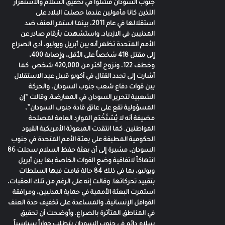
جنوب السودان فشلوا في تحقيق السلام والاستقرار
اللذين كانا مأمولين عندما حصلت البلاد على
استقلالها في عام 2011، بينما استمر العنف ضد
المدنيين في الازدياد. واستشهدت بأرقام صادر عن
الأمم المتحدة تظهر أنه بين أبريل ويوليو، أدى الصراع
إلى مقتل 418 شخصاً على الأقل، وإصابة 400،
وخطف 122، ونزوح أكثر من 420,000 شخص. كما
أشارت إلى تجدد القتال في أكوبو قبيل عيد الاستقلال
بين قوات دفاع شعب جنوب السودان، والحركة
الشعبية لتحرير السودان في المعارضة. وقالت “إن
المسؤولية تقع على عاتق قادة جنوب السودان”،
مضيفة أنه لا يُسْتَخْدَم الموارد العامة لمصلحة
المواطنين. كما انتقدت المبعوثة الأمريكية القيود
الحكومية المطبقة على بعثة الأمم المتحدة في جنوب
السودان، مشيرة إلى أن بعثة حفظ السلام سجلت 86
انتهاكاً لاتفاقية وضع القوات الخاصة بها بين أبريل
ويوليو، بما في ذلك 84 حالة قامت فيها السلطات
بتقييد تحركاتها. وقالت إنه على الرغم من تلك العقبات،
استمرت البعثة الأممية في حماية المدنيين، ومرافقة
القوافل الإنسانية، والمساعدة على تخفيف حدة العنف
في المناطق المتأثرة بالصراع. وأوضحت أن تحقيق
سلام دائم في جنوب السودان يتطلب حواراً سياسياً