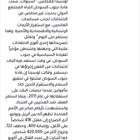
لوسيتا للمجلس: “لسنوات، شتت
قادة جنوب السودان انتباه المجتمع
الدولي بحديث غير مخلص عن
الانتخابات لجذب مساعدات
المانحين، مع استمرار الأزمات
الإنسانية والاقتصادية والأمنية. وهذا
يستمر حتى اليوم.” وتمثل
تصريحاتها إحدى أقوى الانتقادات
علنية التي وجهتها واشنطن مؤخراً
للقيادة السياسية في جنوب
السودان، في وقت تستعد فيه البلاد
لانتخابات من المقرر إجراؤها في
ديسمبر. وقالت لوسيتا إن قادة
جنوب السودان فشلوا في تحقيق
السلام والاستقرار اللذين كانا
مأمولين عندما حصلت البلاد على
استقلالها في عام 2011، بينما استمر
العنف ضد المدنيين في الازدياد.
واستشهدت بأرقام صادر عن الأمم
المتحدة تظهر أنه بين أبريل ويوليو،
أدى الصراع إلى مقتل 418 شخصاً
على الأقل، وإصابة 400، وخطف 122،
ونزوح أكثر من 420,000 شخص.
كما أشارت إلى تجدد القتال في أكوبو