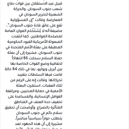
قبيل عيد الاستقلال بين قوات دفاع
شعب جنوب السودان، والحركة
الشعبية لتحرير السودان في
المعارضة. وقالت “إن المسؤولية
تقع على عاتق قادة جنوب السودان”،
مضيفة أنه لا يُسْتَخْدَم الموارد العامة
لمصلحة المواطنين. كما انتقدت
المبعوثة الأمريكية القيود الحكومية
المطبقة على بعثة الأمم المتحدة في
جنوب السودان، مشيرة إلى أن بعثة
حفظ السلام سجلت 86 انتهاكاً
لاتفاقية وضع القوات الخاصة بها
بين أبريل ويوليو، بما في ذلك 84 حالة
قامت فيها السلطات بتقييد
تحركاتها. وقالت إنه على الرغم من
تلك العقبات، استمرت البعثة
الأممية في حماية المدنيين، ومرافقة
القوافل الإنسانية، والمساعدة على
تخفيف حدة العنف في المناطق
المتأثرة بالصراع. وأوضحت أن تحقيق
سلام دائم في جنوب السودان
يتطلب حواراً سياسياً مباشراً،
مشيرة إلى أن هذه الجهود تعد