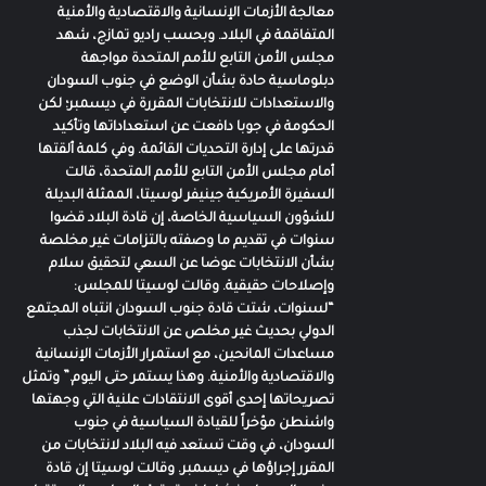
معالجة الأزمات الإنسانية والاقتصادية والأمنية
المتفاقمة في البلاد. وبحسب راديو تمازج، شهد
مجلس الأمن التابع للأمم المتحدة مواجهة
دبلوماسية حادة بشأن الوضع في جنوب السودان
والاستعدادات للانتخابات المقررة في ديسمبر؛ لكن
الحكومة في جوبا دافعت عن استعداداتها وتأكيد
قدرتها على إدارة التحديات القائمة. وفي كلمة ألقتها
أمام مجلس الأمن التابع للأمم المتحدة، قالت
السفيرة الأمريكية جينيفر لوسيتا، الممثلة البديلة
للشؤون السياسية الخاصة، إن قادة البلاد قضوا
سنوات في تقديم ما وصفته بالتزامات غير مخلصة
بشأن الانتخابات عوضا عن السعي لتحقيق سلام
وإصلاحات حقيقية. وقالت لوسيتا للمجلس:
“لسنوات، شتت قادة جنوب السودان انتباه المجتمع
الدولي بحديث غير مخلص عن الانتخابات لجذب
مساعدات المانحين، مع استمرار الأزمات الإنسانية
والاقتصادية والأمنية. وهذا يستمر حتى اليوم.” وتمثل
تصريحاتها إحدى أقوى الانتقادات علنية التي وجهتها
واشنطن مؤخراً للقيادة السياسية في جنوب
السودان، في وقت تستعد فيه البلاد لانتخابات من
المقرر إجراؤها في ديسمبر. وقالت لوسيتا إن قادة