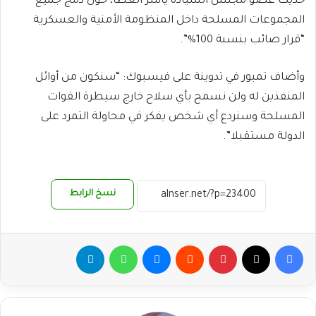
حديث عضو مجلس السيادة ياسر العطا، حول دمج جميع
المجموعات المسلحة داخل المنظومة الأمنية والعسكرية
“قرار صائب بنسبة 100%”.
وأضاف تمبور في تدوينة على فيسبوك: “سنكون من أوائل
المنفذين له ولن نسمح بأي سلاح خارج سيطرة القوات
المسلحة وسنردع أي شخص يفكر في محاولة التمرد على
الدولة مستقبلا”.
نسخ الرابط
فيسبوك
‫X
بينتيريست
ماسنجر
واتساب
تيلقرام