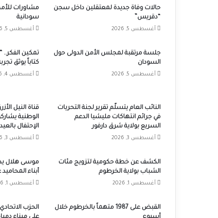
حالات وفاة جديدة لمعتقلين داخل سجن
مشاورات للأمم
“دقريس”
سودانية
أغسطس 5, 2026
أغسطس 5, 2026
جلسة مرتقبة لمجلس الأمن الدولى حول
تمكين الفكر.. “
السودان
كتاباً يوثق تجر
أغسطس 5, 2026
أغسطس 4, 2026
النائب العام يتسلّم تقرير لجنة التحريات
قناة النيل الأ
في جرائم انتهاكات مليشيا الدعم
الوطنية يشارك
السريع بولاية شرق دارفور
الإحتفال بالعيد الـ72 للقوات ال
أغسطس 3, 2026
أغسطس 3, 2026
الكشف عن خطة حكومية لتزويج مئات
موسى هلال يطل
الشباب بولاية الخرطوم
أبناء المحاميد
أغسطس 1, 2026
أغسطس 1, 2026
القبض على 1987 متهماً بالخرطوم خلال
الحزب الاتحادي 
أسبوع
على ميناء دميا