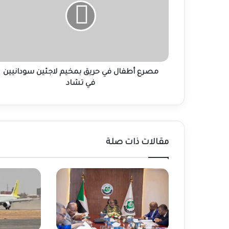
حريق
بمخيم
لاجئين
سودانيين
في
تشاد
مصرع أطفال في حريق بمخيم لاجئين سودانيين
في تشاد
مقالات ذات صلة