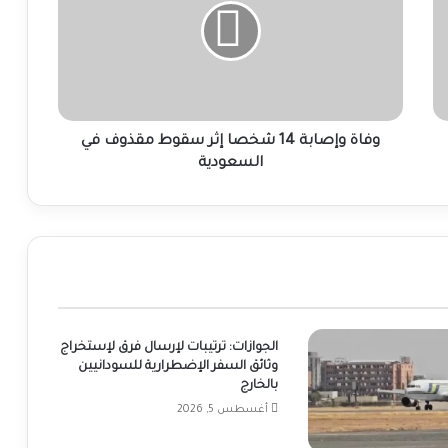
شخصا
إثر
سقوط
مقذوف
في
السعودية
وفاة وإصابة 14 شخصا إثر سقوط مقذوف في
السعودية
الجوازات: ترتيبات لإرسال فرق لإستخراج
وثائق السفر الإضطرارية للسودانيين
بالخارج
أغسطس 5, 2026