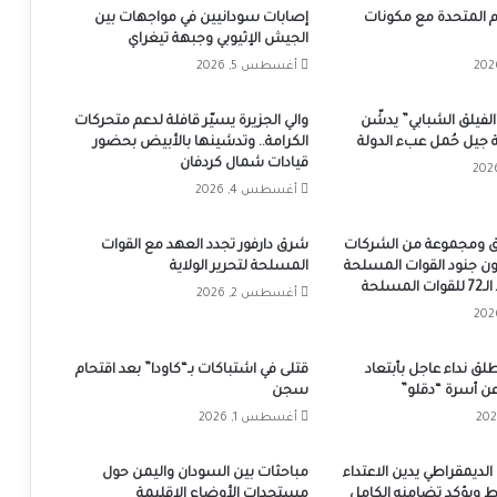
 المتحدة مع مكونات
إصابات سودانيين في مواجهات بين
الجيش الإثيوبي وجبهة تيغراي
أغسطس 5, 2026
الفيلق الشبابي” يدشّن
والي الجزيرة يسيّر قافلة لدعم متحركات
بة جيل حُمل عبء الدولة
الكرامة.. وتدشينها بالأبيض بحضور
قيادات شمال كردفان
أغسطس 4, 2026
زرق ومجموعة من الشركات
شرق دارفور تجدد العهد مع القوات
ون جنود القوات المسلحة
المسلحة لتحرير الولاية
مسلحة
أغسطس 2, 2026
ق نداء عاجل بأبتعاد
قتلى في اشتباكات بـ“كاودا” بعد اقتحام
 عن أسرة “دقلو”
سجن
أغسطس 1, 2026
الديمقراطي يدين الاعتداء
مباحثات بين السودان واليمن حول
ط ويؤكد تضامنه الكامل
مستجدات الأوضاع الاقليمة