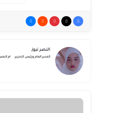
فيسبوك
‫X
بينتيريست
ماسنجر
النصر نيوز
المدير العام ورئيس التحرير:
ام النص
مصرع
أطفال
في