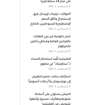
على مدار 24 ساعة قريباً
أغسطس 5, 2026
الجوازات: ترتيبات لإرسال فرق
لإستخراج وثائق السفر
الإضطرارية للسودانيين بالخارج
أغسطس 5, 2026
تحذر حكومية من رمي النفايات
بالميادين العامة وشاطيء النيل
بالخرطوم
أغسطس 5, 2026
المليشيا تقّيد استخدام النساء
لـ”ستارلينك” في بدارفور
أغسطس 5, 2026
استئناف رحلات مصر للطيران
إلى بورتسودان و5 رحلات أسبوعياً
أغسطس 5, 2026
الجيش يستولى على أسلحة
متنوعة وطائرات مسيرة وأجهزة
تشويش من المليشيا