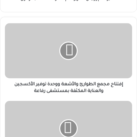
إفتتاح
مجمع
الطوارئ
والأشعة
ووحدة
توفير
الأكسجين
والعناية
المكثفة
بمستشفى
إفتتاح مجمع الطوارئ والأشعة ووحدة توفير الأكسجين
رفاعة
والعناية المكثفة بمستشفى رفاعة
د.
طارق
محمد
عمر
يكتب:
تحليل