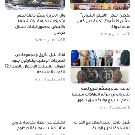
تمكين الفكر.. “الفيلق الشبابي”
والي الجزيرة يسيّر قافلة لدعم
يدشّن كتاباً يوثق تجربة جيل حُمل
متحركات الكرامة.. وتدشينها
عبء الدولة
بالأبيض بحضور قيادات شمال
كردفان
أغسطس 4, 2026
أغسطس 4, 2026
قناة النيل الأزرق ومجموعة من
الشركات الوطنية يشاركون جنود
القوات المسلحة الإحتفال بالعيد الـ72
للقوات المسلحة
أغسطس 3, 2026
النائب العام يتسلّم تقرير لجنة
التحريات في جرائم انتهاكات مليشيا
الدعم السريع بولاية شرق دارفور
أغسطس 3, 2026
شرق دارفور تجدد العهد مع القوات
الكشف عن خطة حكومية لتزويج
المسلحة لتحرير الولاية
مئات الشباب بولاية الخرطوم