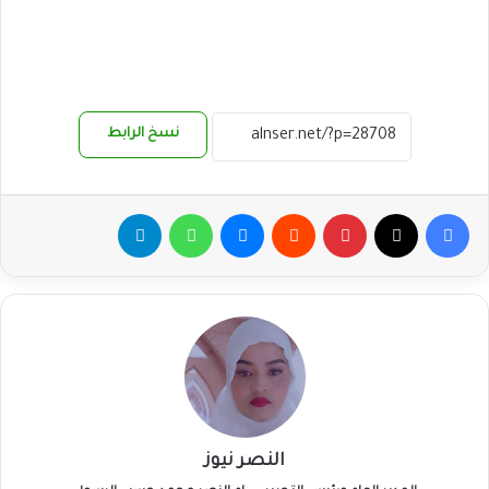
نسخ الرابط
فيسبوك
‫X
بينتيريست
ماسنجر
واتساب
تيلقرام
النصر نيوز