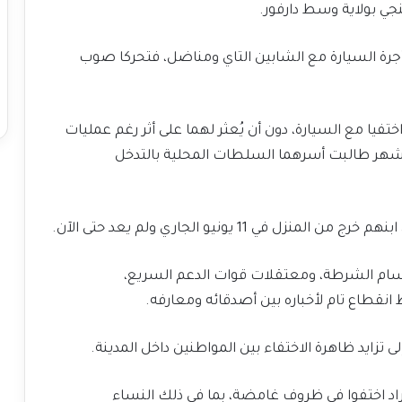
جي بولاية وسط دارفور.
جرة السيارة مع الشابين التاي ومناضل، فتحركا صوب
ختفيا مع السيارة، دون أن يُعثر لهما على أثر رغم عمليات
أشهر طالبت أسرهما السلطات المحلية بالتدخل
قسام الشرطة، ومعتقلات قوات الدعم السريع،
انقطاع تام لأخباره بين أصدقائه ومعارفه.
راد اختفوا في ظروف غامضة، بما في ذلك النساء