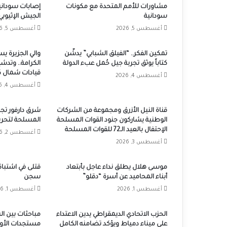
مشاورات للأمم المتحدة مع مكونات
إصابات سوداني
سودانية
الجيش الإثيوبي
أغسطس 5, 2026
أغسطس 5, 2026
تمكين الفكر.. “الفيلق الشبابي” يدشّن
والي الجزيرة يس
كتاباً يوثق تجربة جيل حُمل عبء الدولة
الكرامة.. وتدش
قيادات شمال ك
أغسطس 4, 2026
أغسطس 4, 2026
قناة النيل الأزرق ومجموعة من الشركات
شرق دارفور تجد
الوطنية يشاركون جنود القوات المسلحة
المسلحة لتحرير 
الإحتفال بالعيد الـ72 للقوات المسلحة
أغسطس 2, 2026
أغسطس 3, 2026
موسى هلال يطلق نداء عاجل بأبتعاد
قتلى في اشتباكا
أبناء المحاميد عن أسرة “دقلو”
سجن
أغسطس 1, 2026
أغسطس 1, 2026
الحزب الاتحادي الديمقراطي يدين الاعتداء
مباحثات بين ا
على ميناء دمياط ويؤكد تضامنه الكامل
مستجدات الأوض