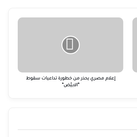
إعلام
مصري
يحذر
من
خطورة
تداعيات
سقوط
“الابيّض”
إعلام مصري يحذر من خطورة تداعيات سقوط
“الابيّض”