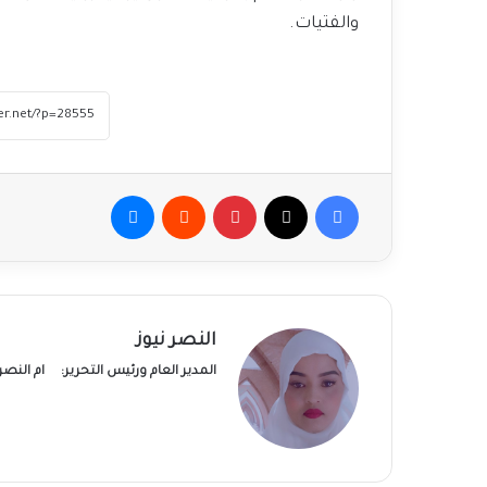
والفتيات.
فيسبوك
‫X
بينتيريست
ماسنجر
النصر نيوز
المدير العام ورئيس التحرير:
ام النص