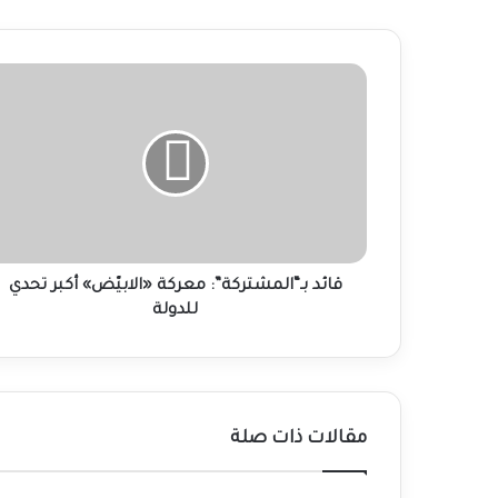
قائد
بـ“المشتركة”:
معركة
«الابيّض»
أكبر
تحدي
للدولة
قائد بـ“المشتركة”: معركة «الابيّض» أكبر تحدي
للدولة
مقالات ذات صلة