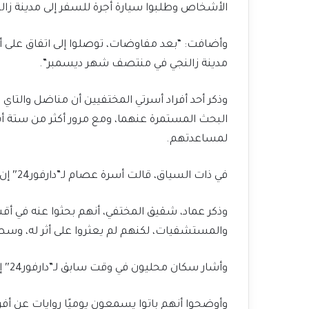
الأشخاص وطلبوا سيارة أجرة للسفر إلى مدينة زالن
وأضافت: “بعد مفاوضات، توصلوا إلى اتفاق على أ
مدينة زالنجي في منتصف شهر ديسمبر”.
وذكر أحد أفراد أسرتي المختفيين أن مناضل والتاي ا
البحث المستمرة عنهما، ومع مرور أكثر من ستة 
لمساعدتهم.
في ذات السياق، قالت أسرة عصام لـ”دارفور24″ إن ابنهم خرج من المنزل في 11 يونيو الجاري ولم يعد حتى الآن.
وذكر عماد، شقيق المختفي، أنهم بحثوا عنه في أ
والمستشفيات، لكنهم لم يعثروا على أثر له، وسط 
وأشار سكان محليون في وقت سابق لـ”دارفور24″ إلى تزايد ظاهرة الاختفاء بين المواطنين داخل المدينة.
وأوضحوا أنهم باتوا يسمعون يوميًا روايات عن أف