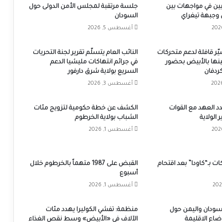
ين في مواجهات بين
جلسة مرتقبة لمجلس الأمن الدولى حول
 وجبهة تيغراي
السودان
أغسطس 5, 2026
يّر قافلة لدعم متحركات
النائب العام يتسلّم تقرير لجنة التحريات
ينها بالأبيض بحضور
في جرائم انتهاكات مليشيا الدعم
ردفان
السريع بولاية شرق دارفور
أغسطس 3, 2026
د العهد مع القوات
الكشف عن خطة حكومية لتزويج مئات
الولاية
الشباب بولاية الخرطوم
أغسطس 1, 2026
ت بـ“كاودا” بعد اقتحام
القبض على 1987 متهماً بالخرطوم خلال
أسبوع
أغسطس 1, 2026
لسودان واليمن حول
منظمة: تفشي الكوليرا يهدد مئات
اع الاقليمة
الآلاف في «الأبيض» وسط نقص الغذاء