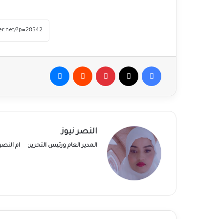
فيسبوك
‫X
بينتيريست
ماسنجر
النصر نيوز
المدير العام ورئيس التحرير:
ام النص