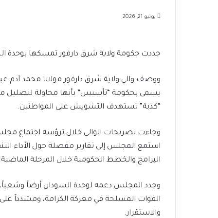
يونيو 21, 2026
جددت حكومة ولاية شرق دارفور تمسكها بوحدة ا
ووصف والي ولاية شرق دارفور مولانا محمد آدم عب
يسمى بحكومة “تأسيس” بأنها محاولة لتضليل مواطن
“كذبة” تستهدف التشويش على المواطنين.
وجاءت تصريحات الوالي خلال ترؤسه اجتماع مجلس 
استمع المجلس إلى تقارير مفصلة حول الأداء التن
البرامج والخطط الحكومية خلال المرحلة الماضية.
وجدد المجلس دعمه لوحدة السودان أرضاً وشعباً
القوات المسلحة في معركة الكرامة، ومشدداً على 
والاستقرار.