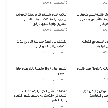
أغسطس 5, 2026
يّر قافلة لدعم متحركات
النائب العام يتسلّم تقرير لجنة التحريات
ينها بالأبيض بحضور
في جرائم انتهاكات مليشيا الدعم
ردفان
السريع بولاية شرق دارفور
أغسطس 3, 2026
د العهد مع القوات
الكشف عن خطة حكومية لتزويج مئات
الولاية
الشباب بولاية الخرطوم
أغسطس 1, 2026
ت بـ“كاودا” بعد اقتحام
القبض على 1987 متهماً بالخرطوم خلال
أسبوع
أغسطس 1, 2026
لسودان واليمن حول
منظمة: تفشي الكوليرا يهدد مئات
اع الاقليمة
الآلاف في «الأبيض» وسط نقص الغذاء
ومياه الشرب
أغسطس 1, 2026