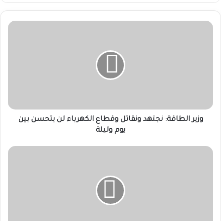
وزير
الطاقة:
نجتهد
ونقاتل
وقطاع
الكهرباء
لن
يتحسن
بين
يوم
وزير الطاقة: نجتهد ونقاتل وقطاع الكهرباء لن يتحسن بين
وليلة
يوم وليلة
شقلاوي
يكتب:
السودان...
مأزق
التقسيم
الصامت