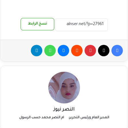
نسخ الرابط
فيسبوك
‫X
بينتيريست
ماسنجر
واتساب
تيلقرام
النصر نيوز
المدير العام ورئيس التحرير:
ام النصر محمد حسب الرسول