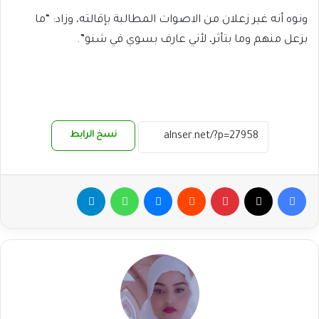
ونوه أنه غير زعلان من الاصوات المطالبة بإقالته، وزاد: “ما
بزعل منهم وما بتأثر، لأني عارف بسوي في شنو”.
نسخ الرابط
فيسبوك
‫X
بينتيريست
ماسنجر
واتساب
تيلقرام