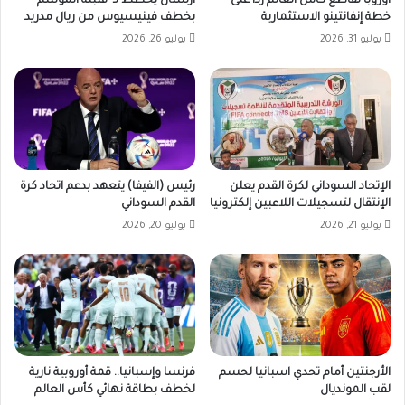
أوروبا تقاطع كأس العالم ردا على
أرسنال يخطط لـ”قنبلة الموسم”
خطة إنفانتينو الاستثمارية
بخطف فينيسيوس من ريال مدريد
يوليو 31, 2026
يوليو 26, 2026
الإتحاد السوداني لكرة القدم يعلن
رئيس (الفيفا) يتعهد بدعم اتحاد كرة
الإنتقال لتسجيلات اللاعبين إلكترونيا
القدم السوداني
يوليو 21, 2026
يوليو 20, 2026
الأرجنتين أمام تحدي اسبانيا لحسم
فرنسا وإسبانيا.. قمة أوروبية نارية
لقب المونديال
لخطف بطاقة نهائي كأس العالم