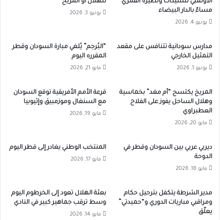
الأولمبي للسيدات ونظيره القمري
للهلال أو المريخ
مساءً بالدار البيضاء
يونيو 3, 2026
يونيو 4, 2026
مدارس سودانية تتنافس على مقعد
“البُرجم” يُلغي مبارة السودان وقطر
التمثيل الخارجي
المقرره اليوم
يونيو 1, 2026
مايو 21, 2026
المريخ يكتسح “أم مغد” بخماسية
قرعة الأمم الأفريقية توقع السودان
وهلال الساحل يفوز على الفلاح
مع السنغال وموزمبيق وإثيوبيا
العطبراوي
مايو 19, 2026
مايو 20, 2026
ديربي عربي بين السودان وقطر في
المنتخب الوطني يغادر إلى قطر اليوم
الدوحة
مايو 17, 2026
مايو 18, 2026
مدير الشرطة يتكفل بترحيل حكام
بعثة الهلال تعود إلى الخرطوم اليوم
ومراقبي مباريات الدوري و“حميدتي”
وسط ترقب جماهير كبير في النادي
يعلّق
مايو 14, 2026