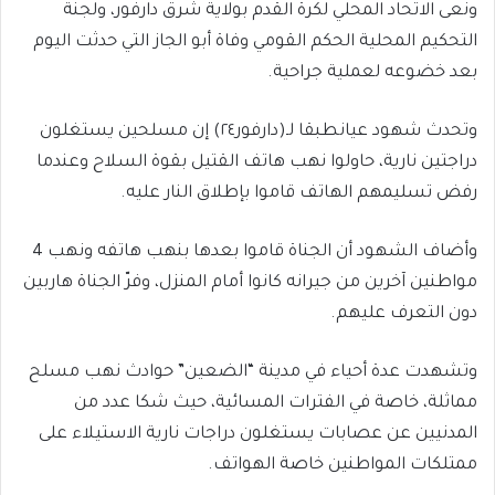
ونعى الاتحاد المحلي لكرة القدم بولاية شرق دارفور، ولجنة
التحكيم المحلية الحكم القومي وفاة أبو الجاز التي حدثت اليوم
بعد خضوعه لعملية جراحية.
وتحدث شهود عيانطبقا لـ(دارفور٢٤) إن مسلحين يستغلون
دراجتين نارية، حاولوا نهب هاتف القتيل بقوة السلاح وعندما
رفض تسليمهم الهاتف قاموا بإطلاق النار عليه.
وأضاف الشهود أن الجناة قاموا بعدها بنهب هاتفه ونهب 4
مواطنين آخرين من جيرانه كانوا أمام المنزل، وفرّ الجناة هاربين
دون التعرف عليهم.
وتشهدت عدة أحياء في مدينة “الضعين” حوادث نهب مسلح
مماثلة، خاصة في الفترات المسائية، حيث شكا عدد من
المدنيين عن عصابات يستغلون دراجات نارية الاستيلاء على
ممتلكات المواطنين خاصة الهواتف.