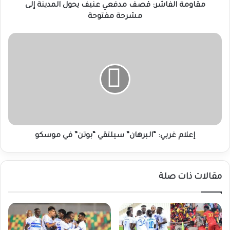
مفتوحة
مقاومة الفاشر: قصف مدفعي عنيف يحول المدينة إلى
مشرحة مفتوحة
إعلام
غربي:
“البرهان”
سيلتقي
“بوتن”
في
موسكو
إعلام غربي: “البرهان” سيلتقي “بوتن” في موسكو
مقالات ذات صلة