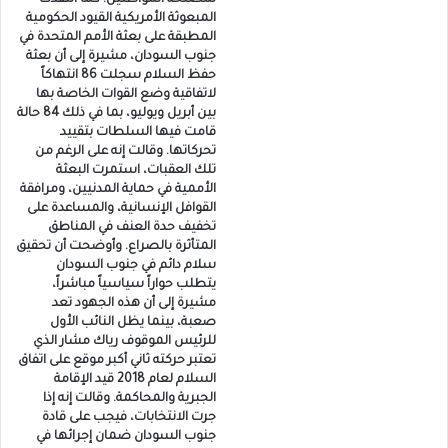
لمصلحة المواطنين. كما انتقدت
المبعوثة الأمريكية القيود الحكومية
المطبقة على بعثة الأمم المتحدة في
جنوب السودان، مشيرة إلى أن بعثة
حفظ السلام سجلت 86 انتهاكاً
لاتفاقية وضع القوات الخاصة بها
بين أبريل ويوليو، بما في ذلك 84 حالة
قامت فيها السلطات بتقييد
تحركاتها. وقالت إنه على الرغم من
تلك العقبات، استمرت البعثة
الأممية في حماية المدنيين، ومرافقة
القوافل الإنسانية، والمساعدة على
تخفيف حدة العنف في المناطق
المتأثرة بالصراع. وأوضحت أن تحقيق
سلام دائم في جنوب السودان
يتطلب حواراً سياسياً مباشراً،
مشيرة إلى أن هذه الجهود تعد
صعبة، بينما يظل النائب الأول
للرئيس الموقوف رياك مشار الذي
تعتبر حركته ثاني أكبر موقع على اتفاق
السلام لعام 2018 قيد الإقامة
الجبرية والمحاكمة. وقالت إنه إذا
جرت الانتخابات، فيجب على قادة
جنوب السودان ضمان إجرائها في