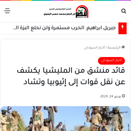
بحث عن
الق
جبريل ابراهيم: الحرب مستمرة ولن نحلع البزة العسكرية حتى استعادة كامل البلاد
الرئيسية
/
أخبار السودان
أخبار السودان
قائد منشق من المليشيا يكشف
عن نقل قوات إلى إثيوبيا وتشاد
يونيو 24, 2026