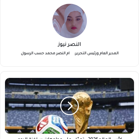
النصر نيوز
المدير العام ورئيس التحرير:
ام النصر محمد حسب الرسول
كأس
العالم2026..
تعرّف
على
مواجهات
ساخنة
اليوم
والقنوات
الناقلة