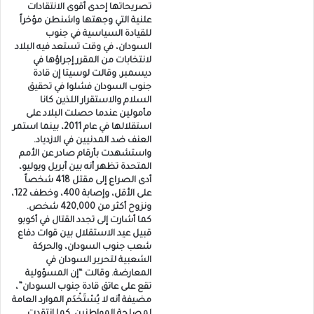
تصريحاتها إحدى أقوى الانتقادات
علنية التي وجهتها واشنطن مؤخراً
للقيادة السياسية في جنوب
السودان، في وقت تستعد فيه البلاد
لانتخابات من المقرر إجراؤها في
ديسمبر. وقالت لوسيتا إن قادة
جنوب السودان فشلوا في تحقيق
السلام والاستقرار اللذين كانا
مأمولين عندما حصلت البلاد على
استقلالها في عام 2011، بينما استمر
العنف ضد المدنيين في الازدياد.
واستشهدت بأرقام صادر عن الأمم
المتحدة تظهر أنه بين أبريل ويوليو،
أدى الصراع إلى مقتل 418 شخصاً
على الأقل، وإصابة 400، وخطف 122،
ونزوح أكثر من 420,000 شخص.
كما أشارت إلى تجدد القتال في أكوبو
قبيل عيد الاستقلال بين قوات دفاع
شعب جنوب السودان، والحركة
الشعبية لتحرير السودان في
المعارضة. وقالت “إن المسؤولية
تقع على عاتق قادة جنوب السودان”،
مضيفة أنه لا يُسْتَخْدَم الموارد العامة