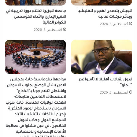
الجيش يتصدى لهجوم للمليشيا
جامعة الجزيرة تختتم دورة تدريبية في
ويدمّر مركبات قتالية
التميز الإداري والأداء المؤسسي
للكوادر المالية
أغسطس 8, 2026
أغسطس 8, 2026
اردول لقيادات أهلية: لا تأمنوا غدر
مواجهة دبلوماسية حادة بمجلس
“الحلو”
الامن بشأن الوضع بجنوب السودان
واشنطن تتهم جوبا بـ”الخداع”
أغسطس 8, 2026
لاستعطاف المانحين متابعات-
اتهمت الولايات المتحدة، قادة جنوب
السودان باستخدام الوعود المتكررة
بإجراء الانتخابات لتشتيت انتباه
المجتمع الدولي وجذب تمويل
المانحين، في حين فشلوا في معالجة
الأزمات الإنسانية والاقتصادية