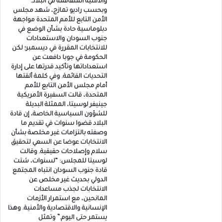
والأمنية المتفاقمة في البلاد.
وبحسب راديو تمازج، شهد مجلس
الأمن التابع للأمم المتحدة مواجهة
دبلوماسية حادة بشأن الوضع في
جنوب السودان والاستعدادات
للانتخابات المقررة في ديسمبر؛ لكن
الحكومة في جوبا دافعت عن
استعداداتها وتأكيد قدرتها على إدارة
التحديات القائمة. وفي كلمة ألقتها
أمام مجلس الأمن التابع للأمم
المتحدة، قالت السفيرة الأمريكية
جينيفر لوسيتا، الممثلة البديلة
للشؤون السياسية الخاصة، إن قادة
البلاد قضوا سنوات في تقديم ما
وصفته بالتزامات غير مخلصة بشأن
الانتخابات عوضا عن السعي لتحقيق
سلام وإصلاحات حقيقية. وقالت
لوسيتا للمجلس: “لسنوات، شتت
قادة جنوب السودان انتباه المجتمع
الدولي بحديث غير مخلص عن
الانتخابات لجذب مساعدات
المانحين، مع استمرار الأزمات
الإنسانية والاقتصادية والأمنية. وهذا
يستمر حتى اليوم.” وتمثل