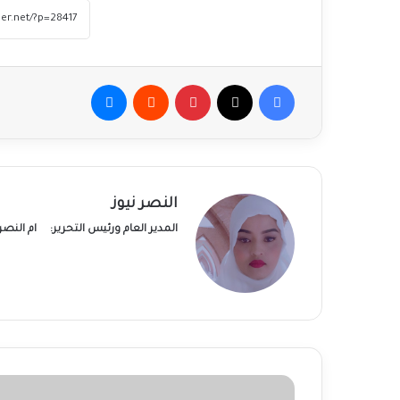
فيسبوك
‫X
بينتيريست
ماسنجر
النصر نيوز
المدير العام ورئيس التحرير:
ام النص
حريق