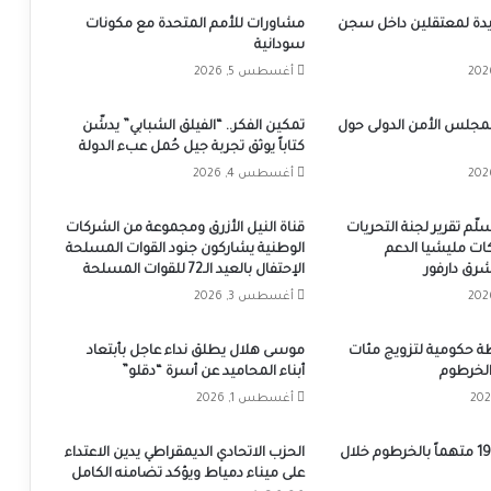
يدة لمعتقلين داخل سجن
مشاورات للأمم المتحدة مع مكونات
سودانية
أغسطس 5, 2026
مجلس الأمن الدولى حول
تمكين الفكر.. “الفيلق الشبابي” يدشّن
كتاباً يوثق تجربة جيل حُمل عبء الدولة
أغسطس 4, 2026
سلّم تقرير لجنة التحريات
قناة النيل الأزرق ومجموعة من الشركات
كات مليشيا الدعم
الوطنية يشاركون جنود القوات المسلحة
شرق دارفور
الإحتفال بالعيد الـ72 للقوات المسلحة
أغسطس 3, 2026
 حكومية لتزويج مئات
موسى هلال يطلق نداء عاجل بأبتعاد
الخرطوم
أبناء المحاميد عن أسرة “دقلو”
أغسطس 1, 2026
القبض على 1987 متهماً بالخرطوم خلال
الحزب الاتحادي الديمقراطي يدين الاعتداء
على ميناء دمياط ويؤكد تضامنه الكامل