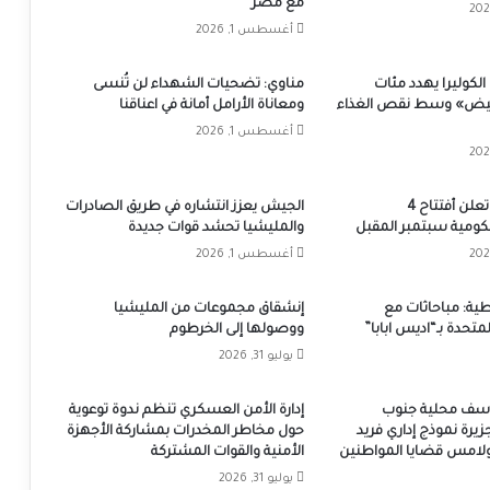
مع مصر
أغسطس 1, 2026
لكوليرا يهدد مئات
مناوي: تضحيات الشهداء لن تُنسى
أبيض» وسط نقص الغذاء
ومعاناة الأرامل أمانة في اعناقنا
أغسطس 1, 2026
ولاية الخرطوم تعلن أفتتاح 4
الجيش يعزز انتشاره في طريق الصادرات
مية سبتمبر المقبل
والمليشيا تحشد قوات جديدة
أغسطس 1, 2026
طية: مباحاثات مع
إنشقاق مجموعات من المليشيا
متحدة بـ“اديس ابابا”
ووصولها إلى الخرطوم
يوليو 31, 2026
يوسف محلية جنوب
إدارة الأمن العسكري تنظم ندوة توعوية
جزيرة نموذج إداري فريد
حول مخاطر المخدرات بمشاركة الأجهزة
 ولامس قضايا المواطنين
الأمنية والقوات المشتركة
يوليو 31, 2026