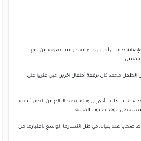
ة طفلين آخرين جراء انفجار قنبلة يدوية من نوع
الخميس.
 مصدر من أسرة الضحية طبقا لـ”دارفور24″ أن الطفل محمد كان برفقة أطفال آخرين حين عثروا على
ضغط عليها، ما أدى إلى وفاة محمد البالغ من العمر ثمانية
مستشفى الوحدة جنوب المدينة.
 ضحايا عدة بنيالا، في ظل انتشارها الواسع باعتبارها من