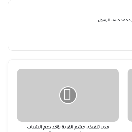
ر محمد حسب الرسول
مدير
تنفيذي
خشم
القربة
يؤكد
دعم
الشباب
والرياضة..
ويكشف
عن
مدير تنفيذي خشم القربة يؤكد دعم الشباب