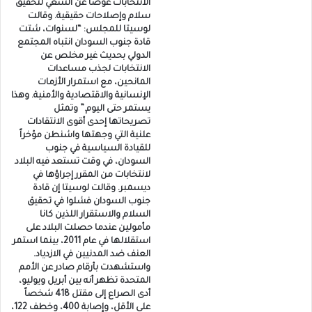
الانتخابات عوضا عن السعي لتحقيق
سلام وإصلاحات حقيقية. وقالت
لوسيتا للمجلس: “لسنوات، شتت
قادة جنوب السودان انتباه المجتمع
الدولي بحديث غير مخلص عن
الانتخابات لجذب مساعدات
المانحين، مع استمرار الأزمات
الإنسانية والاقتصادية والأمنية. وهذا
يستمر حتى اليوم.” وتمثل
تصريحاتها إحدى أقوى الانتقادات
علنية التي وجهتها واشنطن مؤخراً
للقيادة السياسية في جنوب
السودان، في وقت تستعد فيه البلاد
لانتخابات من المقرر إجراؤها في
ديسمبر. وقالت لوسيتا إن قادة
جنوب السودان فشلوا في تحقيق
السلام والاستقرار اللذين كانا
مأمولين عندما حصلت البلاد على
استقلالها في عام 2011، بينما استمر
العنف ضد المدنيين في الازدياد.
واستشهدت بأرقام صادر عن الأمم
المتحدة تظهر أنه بين أبريل ويوليو،
أدى الصراع إلى مقتل 418 شخصاً
على الأقل، وإصابة 400، وخطف 122،