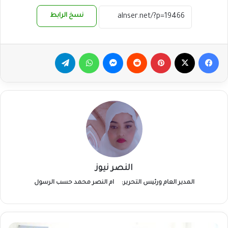
نسخ الرابط
فيسبوك
‫X
بينتيريست
ماسنجر
واتساب
تيلقرام
النصر نيوز
المدير العام ورئيس التحرير:
ام النصر محمد حسب الرسول
(6)