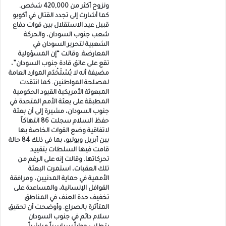
ونزوح أكثر من 420,000 شخص.
كما أشارت إلى تجدد القتال في أكوبو
قبيل عيد الاستقلال بين قوات دفاع
شعب جنوب السودان، والحركة
الشعبية لتحرير السودان في
المعارضة. وقالت “إن المسؤولية
تقع على عاتق قادة جنوب السودان”،
مضيفة أنه لا يُسْتَخْدَم الموارد العامة
لمصلحة المواطنين. كما انتقدت
المبعوثة الأمريكية القيود الحكومية
المطبقة على بعثة الأمم المتحدة في
جنوب السودان، مشيرة إلى أن بعثة
حفظ السلام سجلت 86 انتهاكاً
لاتفاقية وضع القوات الخاصة بها
بين أبريل ويوليو، بما في ذلك 84 حالة
قامت فيها السلطات بتقييد
تحركاتها. وقالت إنه على الرغم من
تلك العقبات، استمرت البعثة
الأممية في حماية المدنيين، ومرافقة
القوافل الإنسانية، والمساعدة على
تخفيف حدة العنف في المناطق
المتأثرة بالصراع. وأوضحت أن تحقيق
سلام دائم في جنوب السودان