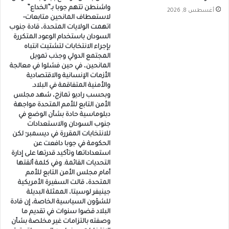
واشنطن تتهم جوبا بـ”الخداع”
أغسطس 8, 2026
لاستعطاف المانحين متابعات-
اتهمت الولايات المتحدة، قادة جنوب
السودان باستخدام الوعود المتكررة
بإجراء الانتخابات لتشتيت انتباه
المجتمع الدولي وجذب تمويل
المانحين، في حين فشلوا في معالجة
الأزمات الإنسانية والاقتصادية
والأمنية المتفاقمة في البلاد.
وبحسب راديو تمازج، شهد مجلس
الأمن التابع للأمم المتحدة مواجهة
دبلوماسية حادة بشأن الوضع في
جنوب السودان والاستعدادات
للانتخابات المقررة في ديسمبر؛ لكن
الحكومة في جوبا دافعت عن
استعداداتها وتأكيد قدرتها على إدارة
التحديات القائمة. وفي كلمة ألقتها
أمام مجلس الأمن التابع للأمم
المتحدة، قالت السفيرة الأمريكية
جينيفر لوسيتا، الممثلة البديلة
للشؤون السياسية الخاصة، إن قادة
البلاد قضوا سنوات في تقديم ما
وصفته بالتزامات غير مخلصة بشأن