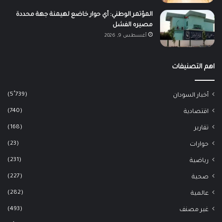
المؤتمر الوطني: أي حوار خاضع لهيمنة جهة محددة
مصيره الفشل
أغسطس 9, 2026
اهم التصنيفات
(5٬739)
أخبار السودان
(740)
اقتصادية
(168)
تقارير
(23)
حوارات
(231)
رياضية
(227)
صحية
(282)
عالمية
(493)
غير مصنف