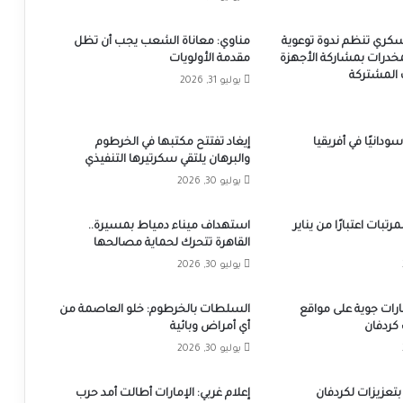
عسكري تنظم ندوة توعوية
مناوي: معاناة الشعب يجب أن تظل
خدرات بمشاركة الأجهزة
مقدمة الأولويات
ت المشتركة
يوليو 31, 2026
لاجئًا سودانيًا في أفريقيا
إيغاد تفتتح مكتبها في الخرطوم
والبرهان يلتقي سكرتيرها التنفيذي
يوليو 30, 2026
تبات اعتبارًا من يناير
استهداف ميناء دمياط بمسيرة..
القاهرة تتحرك لحماية مصالحها
يوليو 30, 2026
ات جوية على مواقع
السلطات بالخرطوم: خلو العاصمة من
كردفان
أي أمراض وبائية
يوليو 30, 2026
بتعزيزات لكردفان
إعلام غربي: الإمارات أطالت أمد حرب