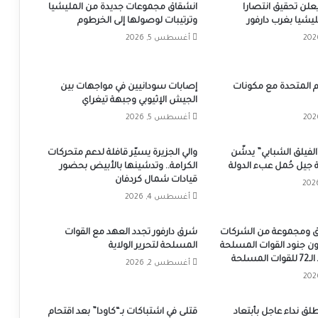
يعلن تحقيق انتصارا
انشقاق مجموعات جديدة من المليشيا
يشيا بغرب دارفور
وترتيبات لوصولها إلى الخرطوم
أغسطس 5, 2026
 المتحدة مع مكونات
إصابات سودانيين في مواجهات بين
الجيش الإثيوبي وجبهة تيغراي
أغسطس 5, 2026
الفيلق الشبابي” يدشّن
والي الجزيرة يسيّر قافلة لدعم متحركات
بة جيل حُمل عبء الدولة
الكرامة.. وتدشينها بالأبيض بحضور
قيادات شمال كردفان
أغسطس 4, 2026
زرق ومجموعة من الشركات
شرق دارفور تجدد العهد مع القوات
ون جنود القوات المسلحة
المسلحة لتحرير الولاية
مسلحة
أغسطس 2, 2026
ق نداء عاجل بأبتعاد
قتلى في اشتباكات بـ“كاودا” بعد اقتحام