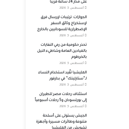
على مدار 24 ساعة قريباً
أغسطس 5, 2026
الجوازات: ترتيبات لإرسال فرق
لإستخراج وثائق السفر
الإضطرارية للسودانيين بالخارج
أغسطس 5, 2026
تحذر حكومية من رمي النفايات
بالميادين العامة وشاطيء النيل
بالخرطوم
أغسطس 5, 2026
المليشيا تقّيد استخدام النساء
لـ”ستارلينك” في بدارفور
أغسطس 5, 2026
استئناف رحلات مصر للطيران
إلى بورتسودان و5 رحلات أسبوعياً
أغسطس 5, 2026
الجيش يستولى على أسلحة
متنوعة وطائرات مسيرة وأجهزة
تشويش من المليشيا