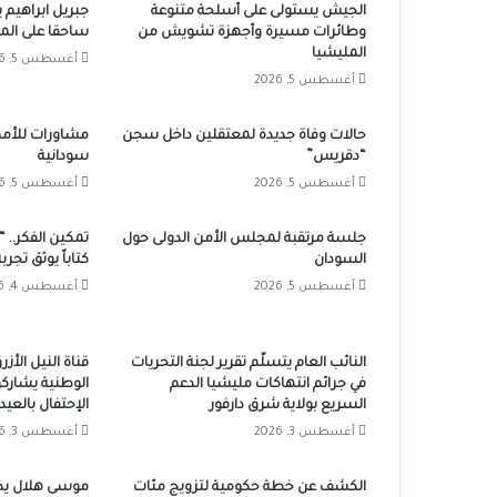
الجيش يستولى على أسلحة متنوعة
جبريل ابراهيم 
وطائرات مسيرة وأجهزة تشويش من
ساحقا على المل
المليشيا
أغسطس 5, 2026
أغسطس 5, 2026
حالات وفاة جديدة لمعتقلين داخل سجن
مشاورات للأمم
“دقريس”
سودانية
أغسطس 5, 2026
أغسطس 5, 2026
جلسة مرتقبة لمجلس الأمن الدولى حول
تمكين الفكر.. “
السودان
كتاباً يوثق تجر
أغسطس 5, 2026
أغسطس 4, 2026
النائب العام يتسلّم تقرير لجنة التحريات
قناة النيل الأ
في جرائم انتهاكات مليشيا الدعم
الوطنية يشارك
السريع بولاية شرق دارفور
الإحتفال بالعيد الـ72 للقوات ال
أغسطس 3, 2026
أغسطس 3, 2026
الكشف عن خطة حكومية لتزويج مئات
موسى هلال يطل