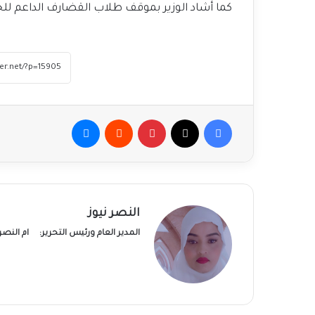
كما أشاد الوزير بموقف طلاب القضارف الداعم للج
فيسبوك
‫X
بينتيريست
ماسنجر
النصر نيوز
المدير العام ورئيس التحرير:
ام النص