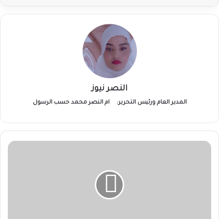
النصر نيوز
المدير العام ورئيس التحرير:
ام النصر محمد حسب الرسول
مسؤول
حكومي:
الجيش
لن
يُقهر
وسيظل
شامخًا