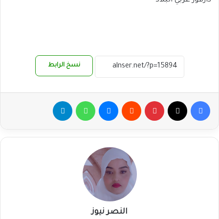
دارفور غربي البلاد
نسخ الرابط
فيسبوك
‫X
بينتيريست
ماسنجر
واتساب
تيلقرام
النصر نيوز