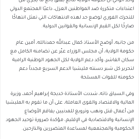
وأكد الوالي أن حكومة الولاية تتابع بقلق بالغ ما يجري من
اعتداءات متكررة ضد المواطنين العزل، داعيًا المجتمع الدولي
للتحرك الفوري لوضع حد لهذه الانتهاكات التي تمثل انتهاكًا
صارخًا لكل القيم الإنسانية والقوانين الدولية.
من جانبه، أوضح الأستاذ كمال عبدالله حمدنالله، أمين عام
حكومة الولاية، أن مجلس الوزراء عبّر عن تضامنه الكامل مع
سكان الفاشر، وأكد دعم الولاية لكل الجهود الوطنية الرامية
لتحرير كل شبر دسنته مليشيا الدعم السريع مجدداً دعم
حكومته للقوات المسلحة
وفي السياق ذاته، شددت الأستاذة خديجة إبراهيم أحمد، وزيرة
المالية والاقتصاد والقوى العاملة، على أن ما تقوم به المليشيا
من أعمال قتل ونهب وترويع للمدنيين يفاقم الأوضاع
الإنسانية والاقتصادية في الإقليم، مؤكدة ضرورة توحيد الجهود
الحكومية والمجتمعية لمساعدة المتضررين والنازحين.