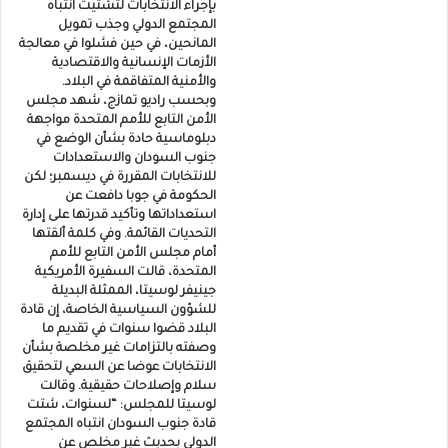
بإجراء الانتخابات لتشتيت انتباه
المجتمع الدولي وجذب تمويل
المانحين، في حين فشلوا في معالجة
الأزمات الإنسانية والاقتصادية
والأمنية المتفاقمة في البلاد.
وبحسب راديو تمازج، شهد مجلس
الأمن التابع للأمم المتحدة مواجهة
دبلوماسية حادة بشأن الوضع في
جنوب السودان والاستعدادات
للانتخابات المقررة في ديسمبر؛ لكن
الحكومة في جوبا دافعت عن
استعداداتها وتأكيد قدرتها على إدارة
التحديات القائمة. وفي كلمة ألقتها
أمام مجلس الأمن التابع للأمم
المتحدة، قالت السفيرة الأمريكية
جينيفر لوسيتا، الممثلة البديلة
للشؤون السياسية الخاصة، إن قادة
البلاد قضوا سنوات في تقديم ما
وصفته بالتزامات غير مخلصة بشأن
الانتخابات عوضا عن السعي لتحقيق
سلام وإصلاحات حقيقية. وقالت
لوسيتا للمجلس: “لسنوات، شتت
قادة جنوب السودان انتباه المجتمع
الدولي بحديث غير مخلص عن