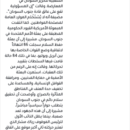
الشعبية لتحرير السودان في
المعارضة. وقالت “إن المسؤولية
تقع على عاتق قادة جنوب السودان”،
مضيفة أنه لا يُسْتَخْدَم الموارد العامة
لمصلحة المواطنين. كما انتقدت
المبعوثة الأمريكية القيود الحكومية
المطبقة على بعثة الأمم المتحدة في
جنوب السودان، مشيرة إلى أن بعثة
حفظ السلام سجلت 86 انتهاكاً
لاتفاقية وضع القوات الخاصة بها
بين أبريل ويوليو، بما في ذلك 84 حالة
قامت فيها السلطات بتقييد
تحركاتها. وقالت إنه على الرغم من
تلك العقبات، استمرت البعثة
الأممية في حماية المدنيين، ومرافقة
القوافل الإنسانية، والمساعدة على
تخفيف حدة العنف في المناطق
المتأثرة بالصراع. وأوضحت أن تحقيق
سلام دائم في جنوب السودان
يتطلب حواراً سياسياً مباشراً،
مشيرة إلى أن هذه الجهود تعد
صعبة، بينما يظل النائب الأول
للرئيس الموقوف رياك مشار الذي
تعتبر حركته ثاني أكبر موقع على اتفاق