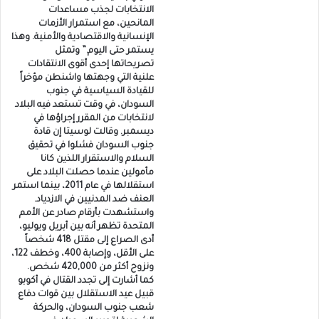
الانتخابات لجذب مساعدات
المانحين، مع استمرار الأزمات
الإنسانية والاقتصادية والأمنية. وهذا
يستمر حتى اليوم.” وتمثل
تصريحاتها إحدى أقوى الانتقادات
علنية التي وجهتها واشنطن مؤخراً
للقيادة السياسية في جنوب
السودان، في وقت تستعد فيه البلاد
لانتخابات من المقرر إجراؤها في
ديسمبر. وقالت لوسيتا إن قادة
جنوب السودان فشلوا في تحقيق
السلام والاستقرار اللذين كانا
مأمولين عندما حصلت البلاد على
استقلالها في عام 2011، بينما استمر
العنف ضد المدنيين في الازدياد.
واستشهدت بأرقام صادر عن الأمم
المتحدة تظهر أنه بين أبريل ويوليو،
أدى الصراع إلى مقتل 418 شخصاً
على الأقل، وإصابة 400، وخطف 122،
ونزوح أكثر من 420,000 شخص.
كما أشارت إلى تجدد القتال في أكوبو
قبيل عيد الاستقلال بين قوات دفاع
شعب جنوب السودان، والحركة