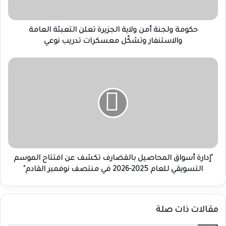
العامة
والاستنفار
وتشكّل
حكومة ولجنة أمن ولاية الجزيرة تعلن التعبئة العامة
معسكرات
والاستنفار وتشكّل معسكرات تدريب نوعي
تدريب
نوعي
"​
إدارة
أسواق
المحاصيل
بالقضارف
تكشف
عن
افتتاح
الموسم
التسويقي
"​إدارة أسواق المحاصيل بالقضارف تكشف عن افتتاح الموسم
للعام
التسويقي للعام 2025-2026 في منتصف نوفمبر القادم"
2025-
2026
في
مقالات ذات صلة
منتصف
نوفمبر