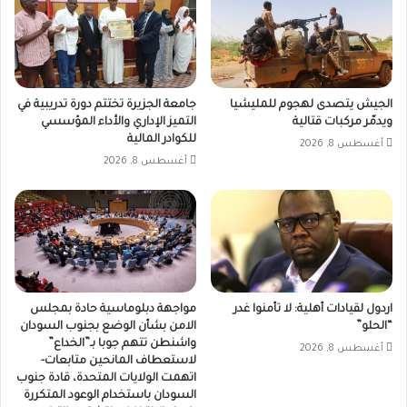
الجيش يتصدى لهجوم للمليشيا
جامعة الجزيرة تختتم دورة تدريبية في
ويدمّر مركبات قتالية
التميز الإداري والأداء المؤسسي
للكوادر المالية
أغسطس 8, 2026
أغسطس 8, 2026
اردول لقيادات أهلية: لا تأمنوا غدر
مواجهة دبلوماسية حادة بمجلس
“الحلو”
الامن بشأن الوضع بجنوب السودان
واشنطن تتهم جوبا بـ”الخداع”
أغسطس 8, 2026
لاستعطاف المانحين متابعات-
اتهمت الولايات المتحدة، قادة جنوب
السودان باستخدام الوعود المتكررة